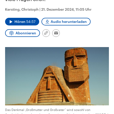
CDU, SPD und FDP regiert.-
aktuelle Weltgeschehen.
Umfragen, Prognosen,
Kersting, Christoph
|
21. Dezember 2024, 11:05 Uhr
Wahlprogramme, aktuelle Berichte
Sendungen
Programm
Podcasts
und Hintergründe zu den Parteien
und Kandidaten der anstehenden
Hören
54:57
Audio herunterladen
Wahl.
Audio-Archiv
Abonnieren
Link
Email
kopieren/teilen
Das Denkmal „Großmutter und Großvater“ wird sowohl von