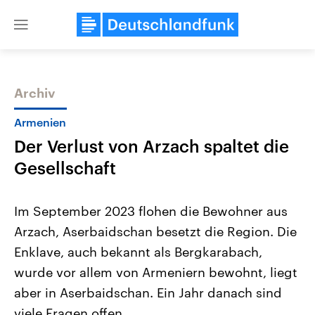
Close
menu
Archiv
Themen
Armenien
Der Verlust von Arzach spaltet die
Gesellschaft
Im September 2023 flohen die Bewohner aus
Arzach, Aserbaidschan besetzt die Region. Die
Landtagswahl Sachsen-Anhalt
USA
Enklave, auch bekannt als Bergkarabach,
2026
Aktuelle Beiträge, Analys
Alle Informationen
Hintergründe
wurde vor allem von Armeniern bewohnt, liegt
Sachsen-Anhalt wählt am 6.
Wirtschaftlich und militäri
September 2026 einen neuen
gehören die Vereinigten S
aber in Aserbaidschan. Ein Jahr danach sind
Landtag. Seit 2021 wird das
den mächtigsten Ländern 
viele Fragen offen.
Bundesland von einer Koalition aus
mit großem Einfluss auf d