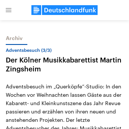
Close
menu
Archiv
Themen
Adventsbesuch (3/3)
Der Kölner Musikkabarettist Martin
Zingsheim
Adventsbesuch im „Querköpfe“-Studio: In den
Wochen vor Weihnachten lassen Gäste aus der
Landtagswahl Sachsen-Anhalt
USA
Kabarett- und Kleinkunstszene das Jahr Revue
2026
Aktuelle Beiträge, Analys
Alle Informationen
Hintergründe
passieren und erzählen von ihren neuen und
Sachsen-Anhalt wählt am 6.
Wirtschaftlich und militäri
September 2026 einen neuen
gehören die Vereinigten S
anstehenden Projekten. Der letzte
Landtag. Seit 2021 wird das
den mächtigsten Ländern 
Adventsbesucher des Jahres: Musikkabarettist
Bundesland von einer Koalition aus
mit großem Einfluss auf d