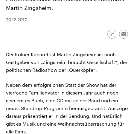
CDU, SPD und FDP regiert.-
aktuelle Weltgeschehen.
Martin Zingsheim.
Umfragen, Prognosen,
Wahlprogramme, aktuelle Berichte
Sendungen
Programm
Podcasts
und Hintergründe zu den Parteien
20.12.2017
und Kandidaten der anstehenden
Wahl.
Audio-Archiv
Link
Emai
kopieren/te
Der Kölner Kabarettist Martin Zingsheim ist auch
Gastgeber von „Zingsheim braucht Gesellschaft“, der
politischen Radioshow der „Querköpfe“.
Neben dem erfolgreichen Start der Show hat der
vierfache Familienvater in diesem Jahr auch noch
sein erstes Buch, eine CD mit seiner Band und ein
neues Stand-up-Programm herausgebracht. Auszüge
daraus präsentiert er in der Sendung. Und natürlich
gibt es Musik und eine Weihnachtsüberraschung für
alle Fans.