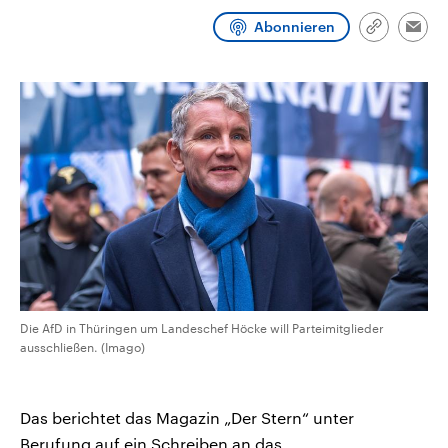
CDU, SPD und FDP regiert.-
aktuelle Weltgeschehen.
Abonnieren
Umfragen, Prognosen,
Link
Emai
Wahlprogramme, aktuelle Berichte
kopieren/te
Sendungen
Programm
Podcasts
und Hintergründe zu den Parteien
und Kandidaten der anstehenden
Wahl.
Audio-Archiv
Die AfD in Thüringen um Landeschef Höcke will Parteimitglieder
ausschließen. (Imago)
Das berichtet das Magazin „Der Stern“ unter
Berufung auf ein Schreiben an das