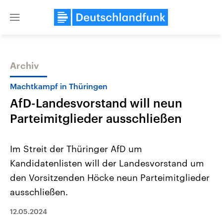
Close
menu
Archiv
Themen
Machtkampf in Thüringen
AfD-Landesvorstand will neun
Parteimitglieder ausschließen
Im Streit der Thüringer AfD um
Kandidatenlisten will der Landesvorstand um
Landtagswahl Sachsen-Anhalt
USA
den Vorsitzenden Höcke neun Parteimitglieder
2026
Aktuelle Beiträge, Analys
Alle Informationen
Hintergründe
ausschließen.
Sachsen-Anhalt wählt am 6.
Wirtschaftlich und militäri
September 2026 einen neuen
gehören die Vereinigten S
12.05.2024
Landtag. Seit 2021 wird das
den mächtigsten Ländern 
Bundesland von einer Koalition aus
mit großem Einfluss auf d