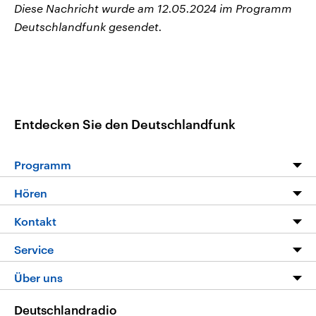
Diese Nachricht wurde am 12.05.2024 im Programm
Deutschlandfunk gesendet.
Entdecken Sie den Deutschlandfunk
Programm
Programm
Hören
Alle Sendungen
Livestream
Kontakt
Die Nachrichten
Audios
Hörerservice
Service
Nachrichtenleicht
Podcasts
Social Media
FAQ
Über uns
Neue Beiträge auf dlf.de
Deutschlandfunk App
Newsletter
Deutschlandradio
Themen-Schwerpunkte
Nachrichten App
Deutschlandradio