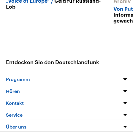
„Voice of Europe“
Geld für Russland-
Archiv
Lob
Von Put
Informa
gewach
Entdecken Sie den Deutschlandfunk
Programm
Programm
Hören
Alle Sendungen
Livestream
Kontakt
Die Nachrichten
Audios
Hörerservice
Service
Nachrichtenleicht
Podcasts
Social Media
FAQ
Über uns
Neue Beiträge auf dlf.de
Deutschlandfunk App