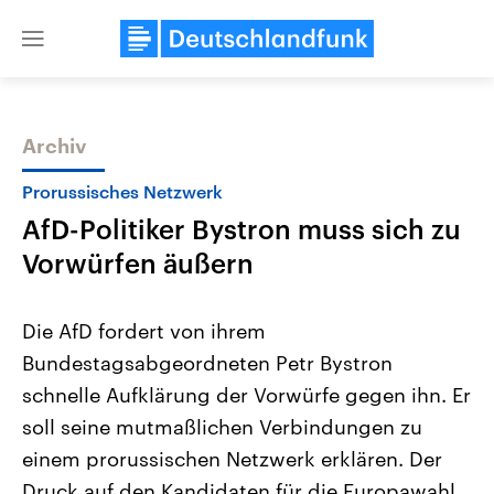
Close
menu
Archiv
Themen
Prorussisches Netzwerk
AfD-Politiker Bystron muss sich zu
Vorwürfen äußern
Die AfD fordert von ihrem
Bundestagsabgeordneten Petr Bystron
Landtagswahl Sachsen-Anhalt
USA
schnelle Aufklärung der Vorwürfe gegen ihn. Er
2026
Aktuelle Beiträge, Analys
Alle Informationen
Hintergründe
soll seine mutmaßlichen Verbindungen zu
Sachsen-Anhalt wählt am 6.
Wirtschaftlich und militäri
September 2026 einen neuen
gehören die Vereinigten S
einem prorussischen Netzwerk erklären. Der
Landtag. Seit 2021 wird das
den mächtigsten Ländern 
Druck auf den Kandidaten für die Europawahl
Bundesland von einer Koalition aus
mit großem Einfluss auf d