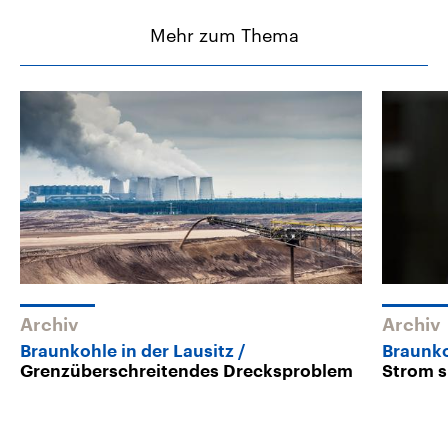
Mehr zum Thema
Archiv
Archiv
Braunkohle in der Lausitz
Braunko
Grenzüberschreitendes Drecksproblem
Strom 