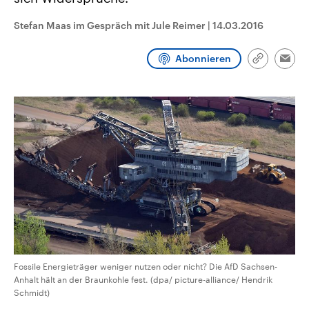
CDU, SPD und FDP regiert.-
aktuelle Weltgeschehen.
Umfragen, Prognosen,
Stefan Maas im Gespräch mit Jule Reimer
|
14.03.2016
Wahlprogramme, aktuelle Berichte
Sendungen
Programm
Podcasts
und Hintergründe zu den Parteien
und Kandidaten der anstehenden
Abonnieren
Wahl.
Link
Emai
kopieren/te
Audio-Archiv
Fossile Energieträger weniger nutzen oder nicht? Die AfD Sachsen-
Anhalt hält an der Braunkohle fest. (dpa/ picture-alliance/ Hendrik
Schmidt)