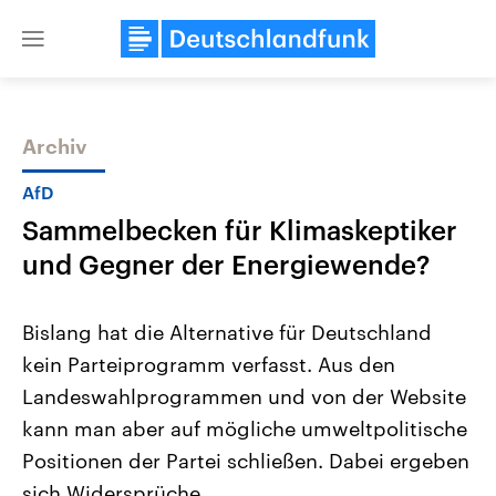
Close
menu
Archiv
Themen
AfD
Sammelbecken für Klimaskeptiker
und Gegner der Energiewende?
Bislang hat die Alternative für Deutschland
kein Parteiprogramm verfasst. Aus den
Landtagswahl Sachsen-Anhalt
USA
Landeswahlprogrammen und von der Website
2026
Aktuelle Beiträge, Analys
Alle Informationen
Hintergründe
kann man aber auf mögliche umweltpolitische
Sachsen-Anhalt wählt am 6.
Wirtschaftlich und militäri
September 2026 einen neuen
gehören die Vereinigten S
Positionen der Partei schließen. Dabei ergeben
Landtag. Seit 2021 wird das
den mächtigsten Ländern 
sich Widersprüche.
Bundesland von einer Koalition aus
mit großem Einfluss auf d