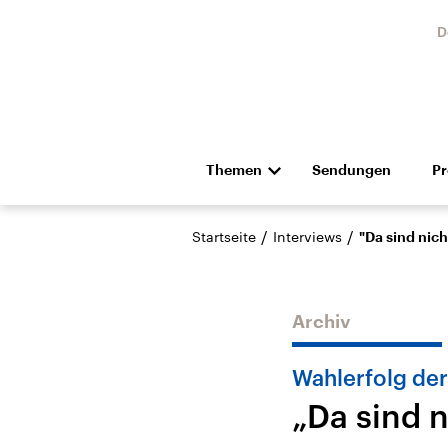
D
Themen
Sendungen
P
Die Nachrichten
Politik
/
/
Startseite
Interviews
"Da sind nich
Hörspiel und Feature
Musik
Archiv
Wahlerfolg de
„Da sind n
Landtagswahl Sachsen-
USA
Anhalt 2026
Aktuel