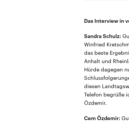
Das Interview in v
Sandra Schulz:
Gut
Winfried Kretschm
das beste Ergebni
Anhalt und Rheinl
Hürde dagegen nur
Schlussfolgerunge
diesen Landtagsw
Telefon begrüße 
Özdemir.
Cem Özdemir:
Gut