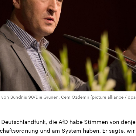
 von Bündnis 90/Die Grünen, Cem Özdemir (picture alliance / dpa 
 Deutschlandfunk, die AfD habe Stimmen von denjen
lschaftsordnung und am System haben. Er sagte, wi