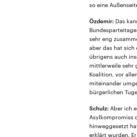
so eine Außenseit
Özdemir:
Das kann
Bundesparteitage
sehr eng zusammen
aber das hat sich
übrigens auch in
mittlerweile seh
Koalition, vor al
miteinander umge
bürgerlichen Tuge
Schulz:
Aber ich e
Asylkompromiss d
hinweggesetzt hat
erklärt wurden. E