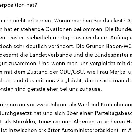
erposition hat?
 ich nicht erkennen. Woran machen Sie das fest? Au
n hat er stehende Ovationen bekommen. Die Bundesp
. Das ist sicherlich richtig, dass es da am Anfang 
 doch sehr deutlich verändert. Die Grünen Baden-W
sgesamt die Landesverbände und die Bundespartei 
r gut zusammen. Und wenn man uns vergleicht mit d
lem mit dem Zustand der CDU/CSU, wie Frau Merkel 
hen, und das mit uns vergleicht, dann kann man do
nden sind gerade eher bei uns zuhause.
rinnere an vor zwei Jahren, als Winfried Kretschma
urchgesetzt hat und sich über einen Parteitagsbes
, als Marokko, Tunesien und Algerien zu sicheren H
r ist inzwischen erklärter Autoministerpräsident im 