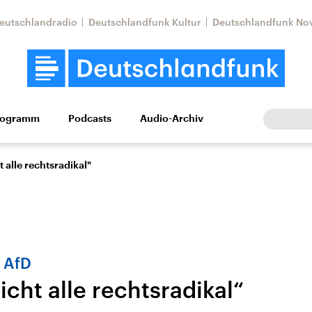
eutschlandradio
Deutschlandfunk Kultur
Deutschlandfunk No
rogramm
Podcasts
Audio-Archiv
Wirtschaft
Wissen
Kultur
Europa
Gesellschaf
t alle rechtsradikal"
r AfD
icht alle rechtsradikal“
Nahostkonflikt
Iran
le Beiträge,
Aktuelle Lage und
Aktuelle Lage und