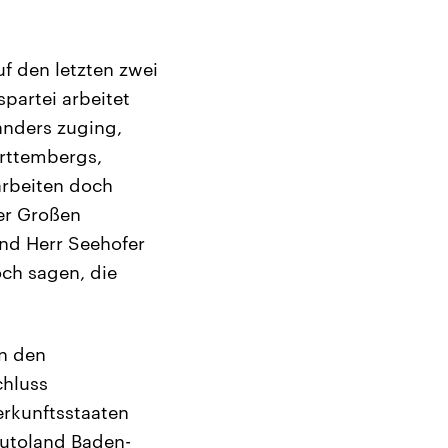
f den letzten zwei
artei arbeitet
anders zuging,
ürttembergs,
arbeiten doch
er Großen
und Herr Seehofer
ch sagen, die
nn den
chluss
erkunftsstaaten
Autoland Baden-