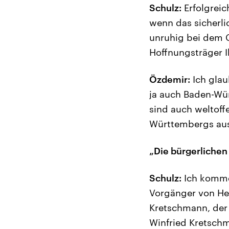
Schulz:
Erfolgreic
wenn das sicherli
unruhig bei dem G
Hoffnungsträger Ih
Özdemir:
Ich glau
ja auch Baden-Würt
sind auch weltoff
Württembergs aus 
„Die bürgerlichen
Schulz:
Ich komme 
Vorgänger von He
Kretschmann, der s
Winfried Kretschm