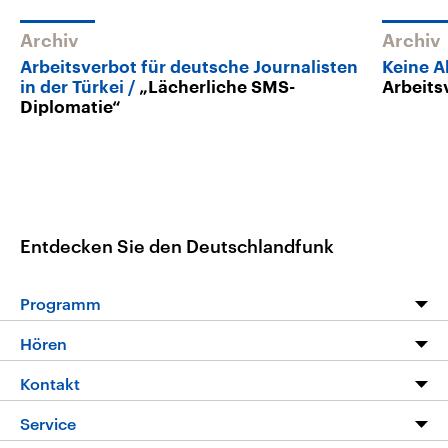
Archiv
Archiv
Arbeitsverbot für deutsche Journalisten
Keine A
in der Türkei
„Lächerliche SMS-
Arbeits
Diplomatie“
Entdecken Sie den Deutschlandfunk
Programm
Programm
Hören
Alle Sendungen
Livestream
Kontakt
Die Nachrichten
Audios
Hörerservice
Service
Nachrichtenleicht
Podcasts