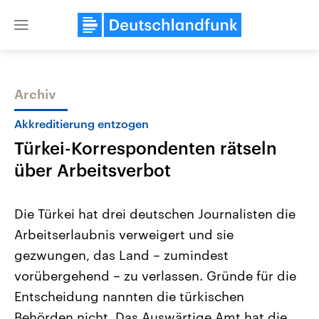
Close
menu
Archiv
Themen
Akkreditierung entzogen
Türkei-Korrespondenten rätseln
über Arbeitsverbot
Die Türkei hat drei deutschen Journalisten die
Arbeitserlaubnis verweigert und sie
Landtagswahl Sachsen-Anhalt
USA
gezwungen, das Land – zumindest
2026
Aktuelle Beiträge, Analys
Alle Informationen
Hintergründe
vorübergehend – zu verlassen. Gründe für die
Sachsen-Anhalt wählt am 6.
Wirtschaftlich und militäri
September 2026 einen neuen
gehören die Vereinigten S
Entscheidung nannten die türkischen
Landtag. Seit 2021 wird das
den mächtigsten Ländern 
Behörden nicht. Das Auswärtige Amt hat die
Bundesland von einer Koalition aus
mit großem Einfluss auf d