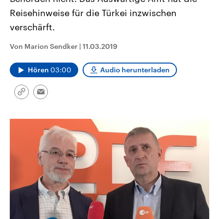
CDU, SPD und FDP regiert.-
aktuelle Weltgeschehen.
Reisehinweise für die Türkei inzwischen
Umfragen, Prognosen,
Wahlprogramme, aktuelle Berichte
verschärft.
Sendungen
Programm
Podcasts
und Hintergründe zu den Parteien
und Kandidaten der anstehenden
Wahl.
Von Marion Sendker
|
11.03.2019
Audio-Archiv
Hören
03:00
Audio herunterladen
Link
Email
kopieren/teilen