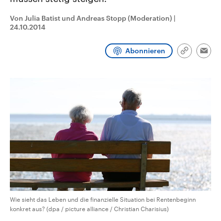
CDU, SPD und FDP regiert.-
aktuelle Weltgeschehen.
Umfragen, Prognosen,
Von Julia Batist und Andreas Stopp (Moderation)
|
Wahlprogramme, aktuelle Berichte
24.10.2014
Sendungen
Programm
Podcasts
und Hintergründe zu den Parteien
und Kandidaten der anstehenden
Wahl.
Abonnieren
Audio-Archiv
Link
Emai
kopieren/te
Wie sieht das Leben und die finanzielle Situation bei Rentenbeginn
konkret aus? (dpa / picture alliance / Christian Charisius)