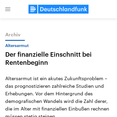
Close
menu
Archiv
Themen
Altersarmut
Der finanzielle Einschnitt bei
Rentenbeginn
Altersarmut ist ein akutes Zukunftsproblem –
das prognostizieren zahlreiche Studien und
Landtagswahl Sachsen-Anhalt
USA
Erhebungen. Vor dem Hintergrund des
2026
Aktuelle Beiträge, Analys
Alle Informationen
Hintergründe
demografischen Wandels wird die Zahl derer,
Sachsen-Anhalt wählt am 6.
Wirtschaftlich und militäri
September 2026 einen neuen
gehören die Vereinigten S
die im Alter mit finanziellen Einbußen rechnen
Landtag. Seit 2021 wird das
den mächtigsten Ländern 
müssen stetig steigen.
Bundesland von einer Koalition aus
mit großem Einfluss auf d