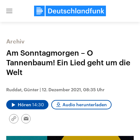
Close
menu
Archiv
Themen
Am Sonntagmorgen – O
Tannenbaum! Ein Lied geht um die
Welt
Ruddat, Günter
|
12. Dezember 2021, 08:35 Uhr
Hören
14:30
Audio herunterladen
Landtagswahl Sachsen-Anhalt
USA
2026
Aktuelle Beiträge, Analys
Alle Informationen
Hintergründe
Link
Email
Sachsen-Anhalt wählt am 6.
Wirtschaftlich und militäri
kopieren/teilen
September 2026 einen neuen
gehören die Vereinigten S
Landtag. Seit 2021 wird das
den mächtigsten Ländern 
Bundesland von einer Koalition aus
mit großem Einfluss auf d