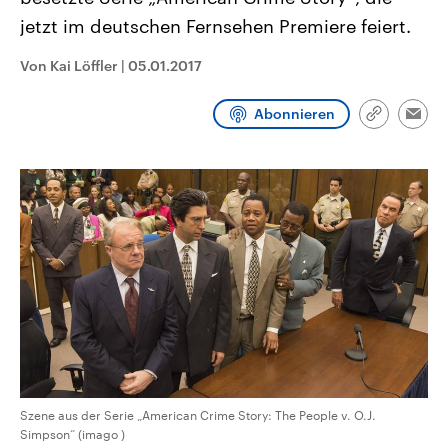
CDU, SPD und FDP regiert.-
aktuelle Weltgeschehen.
jetzt im deutschen Fernsehen Premiere feiert.
Umfragen, Prognosen,
Wahlprogramme, aktuelle Berichte
Sendungen
Programm
Podcasts
und Hintergründe zu den Parteien
Von Kai Löffler
|
05.01.2017
und Kandidaten der anstehenden
Wahl.
Audio-Archiv
Abonnieren
Link
Emai
kopieren/te
Szene aus der Serie „American Crime Story: The People v. O.J.
Simpson“ (imago )