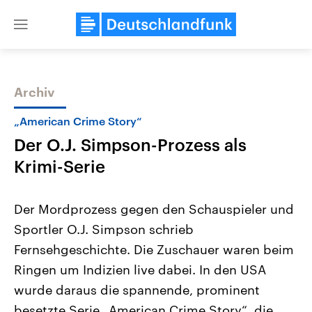
Close
menu
Archiv
Themen
„American Crime Story“
Der O.J. Simpson-Prozess als
Krimi-Serie
Der Mordprozess gegen den Schauspieler und
Sportler O.J. Simpson schrieb
Landtagswahl Sachsen-Anhalt
USA
Fernsehgeschichte. Die Zuschauer waren beim
2026
Aktuelle Beiträge, Analys
Alle Informationen
Hintergründe
Ringen um Indizien live dabei. In den USA
Sachsen-Anhalt wählt am 6.
Wirtschaftlich und militäri
September 2026 einen neuen
gehören die Vereinigten S
wurde daraus die spannende, prominent
Landtag. Seit 2021 wird das
den mächtigsten Ländern 
besetzte Serie „American Crime Story“, die
Bundesland von einer Koalition aus
mit großem Einfluss auf d