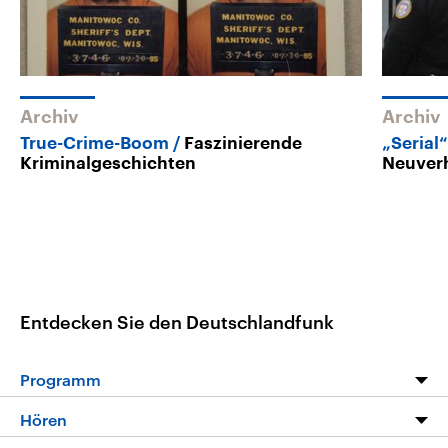
Archiv
Archiv
True-Crime-Boom
Faszinierende
„Serial
Kriminalgeschichten
Neuverh
Entdecken Sie den Deutschlandfunk
Programm
Programm
Hören
Alle Sendungen