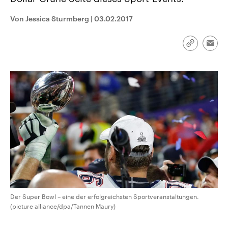
CDU, SPD und FDP regiert.-
aktuelle Weltgeschehen.
Umfragen, Prognosen,
Von Jessica Sturmberg
|
03.02.2017
Wahlprogramme, aktuelle Berichte
Sendungen
Programm
Podcasts
und Hintergründe zu den Parteien
und Kandidaten der anstehenden
Wahl.
Link
Emai
kopieren/te
Audio-Archiv
Der Super Bowl – eine der erfolgreichsten Sportveranstaltungen.
(picture alliance/dpa/Tannen Maury)