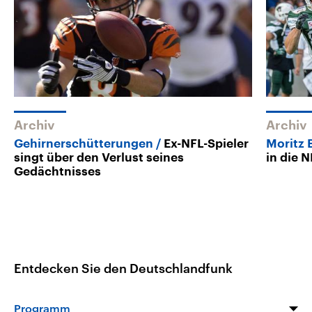
Archiv
Archiv
Gehirnerschütterungen
Ex-NFL-Spieler
Moritz 
singt über den Verlust seines
in die 
Gedächtnisses
Entdecken Sie den Deutschlandfunk
Programm