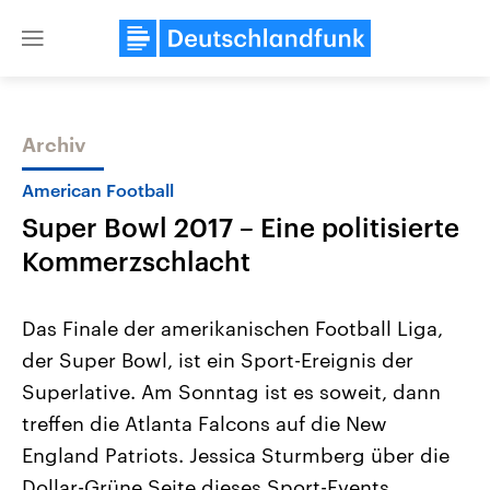
Close
menu
Archiv
Themen
American Football
Super Bowl 2017 – Eine politisierte
Kommerzschlacht
Das Finale der amerikanischen Football Liga,
der Super Bowl, ist ein Sport-Ereignis der
Landtagswahl Sachsen-Anhalt
USA
Superlative. Am Sonntag ist es soweit, dann
2026
Aktuelle Beiträge, Analys
Alle Informationen
Hintergründe
treffen die Atlanta Falcons auf die New
Sachsen-Anhalt wählt am 6.
Wirtschaftlich und militäri
September 2026 einen neuen
gehören die Vereinigten S
England Patriots. Jessica Sturmberg über die
Landtag. Seit 2021 wird das
den mächtigsten Ländern 
Dollar-Grüne Seite dieses Sport-Events.
Bundesland von einer Koalition aus
mit großem Einfluss auf d