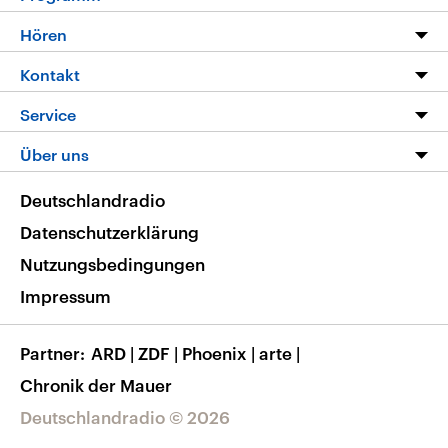
Programm
Hören
Alle Sendungen
Livestream
Kontakt
Die Nachrichten
Audios
Hörerservice
Service
Nachrichtenleicht
Podcasts
Social Media
FAQ
Über uns
Neue Beiträge auf dlf.de
Deutschlandfunk App
Newsletter
Deutschlandradio
Themen-Schwerpunkte
Nachrichten App
Deutschlandradio
Veranstaltungen
Presse
Frequenzen
Datenschutzerklärung
Musikliste
Ausbildung und Karriere
Nutzungsbedingungen
RSS
Transparenz
Impressum
Korrekturen
Barrierefreiheit
Partner
ARD
|
ZDF
|
Phoenix
|
arte
|
Chronik der Mauer
Deutschlandradio © 2026