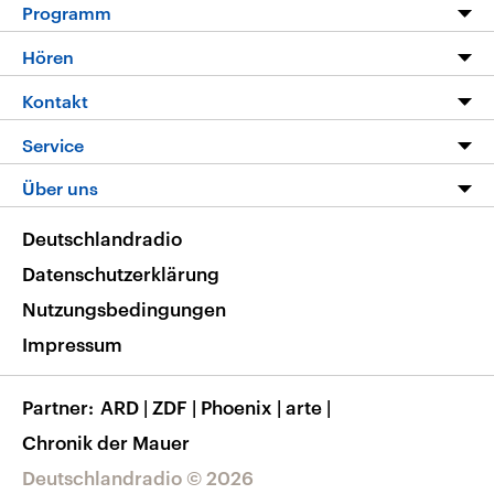
Programm
Programm
Hören
Alle Sendungen
Livestream
Kontakt
Die Nachrichten
Audios
Hörerservice
Service
Nachrichtenleicht
Podcasts
Social Media
FAQ
Über uns
Neue Beiträge auf dlf.de
Deutschlandfunk App
Newsletter
Deutschlandradio
Themen-Schwerpunkte
Nachrichten App
Deutschlandradio
Veranstaltungen
Presse
Frequenzen
Datenschutzerklärung
Musikliste
Ausbildung und Karriere
Nutzungsbedingungen
RSS
Transparenz
Impressum
Korrekturen
Barrierefreiheit
Partner
ARD
|
ZDF
|
Phoenix
|
arte
|
Chronik der Mauer
Deutschlandradio © 2026