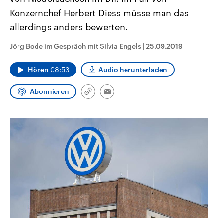
CDU, SPD und FDP regiert.-
aktuelle Weltgeschehen.
Konzernchef Herbert Diess müsse man das
Umfragen, Prognosen,
Wahlprogramme, aktuelle Berichte
allerdings anders bewerten.
Sendungen
Programm
Podcasts
und Hintergründe zu den Parteien
und Kandidaten der anstehenden
Wahl.
Jörg Bode im Gespräch mit Silvia Engels
|
25.09.2019
Audio-Archiv
Hören
08:53
Audio herunterladen
Abonnieren
Link
Email
kopieren/teilen