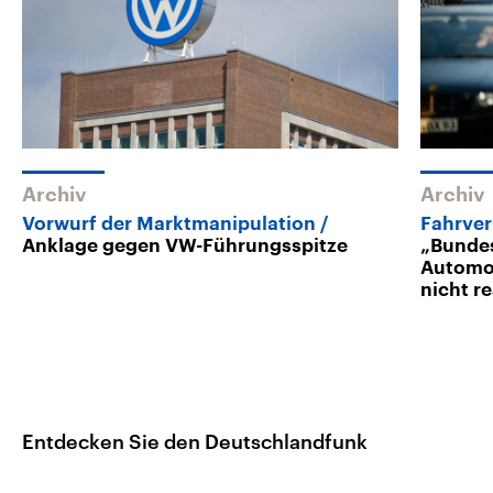
Archiv
Archiv
Vorwurf der Marktmanipulation
Fahrver
Anklage gegen VW-Führungsspitze
„Bunde
Automob
nicht r
Entdecken Sie den Deutschlandfunk