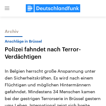
Close
menu
Archiv
Themen
Anschläge in Brüssel
Polizei fahndet nach Terror-
Verdächtigen
In Belgien herrscht große Anspannung unter
den Sicherheitskräften. Es wird nach einem
Landtagswahl Sachsen-Anhalt
USA
Flüchtigen und möglichen Hintermännern
2026
Aktuelle Beiträge, Analys
Alle Informationen
Hintergründe
gefahndet. Mindestens 34 Menschen kamen
Sachsen-Anhalt wählt am 6.
Wirtschaftlich und militäri
September 2026 einen neuen
gehören die Vereinigten S
bei der gestrigen Terrorserie in Brüssel gestern
Landtag. Seit 2021 wird das
den mächtigsten Ländern 
ums Leben. International zeigt sich breite
Bundesland von einer Koalition aus
mit großem Einfluss auf d