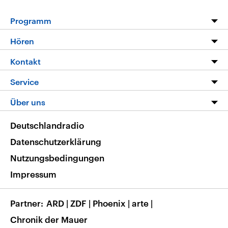
Programm
Programm
Hören
Alle Sendungen
Livestream
Kontakt
Die Nachrichten
Audios
Hörerservice
Service
Nachrichtenleicht
Podcasts
Social Media
FAQ
Über uns
Neue Beiträge auf dlf.de
Deutschlandfunk App
Newsletter
Deutschlandradio
Themen-Schwerpunkte
Nachrichten App
Deutschlandradio
Veranstaltungen
Presse
Frequenzen
Datenschutzerklärung
Musikliste
Ausbildung und Karriere
Nutzungsbedingungen
RSS
Transparenz
Impressum
Korrekturen
Barrierefreiheit
Partner
ARD
|
ZDF
|
Phoenix
|
arte
|
Chronik der Mauer