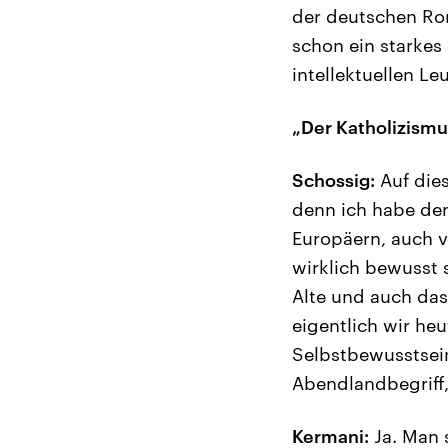
der deutschen Rom
schon ein starkes
intellektuellen Le
„Der Katholizismus
Schossig:
Auf die
denn ich habe den
Europäern, auch v
wirklich bewusst s
Alte und auch das
eigentlich wir he
Selbstbewusstsein
Abendlandbegriff
Kermani:
Ja. Man s