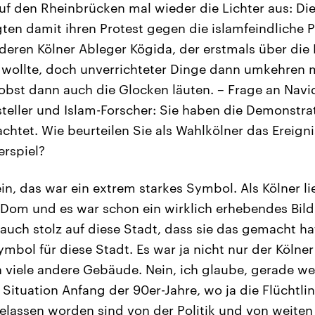
f den Rheinbrücken mal wieder die Lichter aus: Die
gten damit ihren Protest gegen die islamfeindlich
deren Kölner Ableger Kögida, der erstmals über di
wollte, doch unverrichteter Dinge dann umkehren m
bst dann auch die Glocken läuten. – Frage an Navid
steller und Islam-Forscher: Sie haben die Demonstr
htet. Wie beurteilen Sie als Wahlkölner das Ereign
erspiel?
n, das war ein extrem starkes Symbol. Als Kölner lie
 Dom und es war schon ein wirklich erhebendes Bild
auch stolz auf diese Stadt, dass sie das gemacht hat
ymbol für diese Stadt. Es war ja nicht nur der Köln
 viele andere Gebäude. Nein, ich glaube, gerade 
 Situation Anfang der 90er-Jahre, wo ja die Flüchtli
gelassen worden sind von der Politik und von weiten 