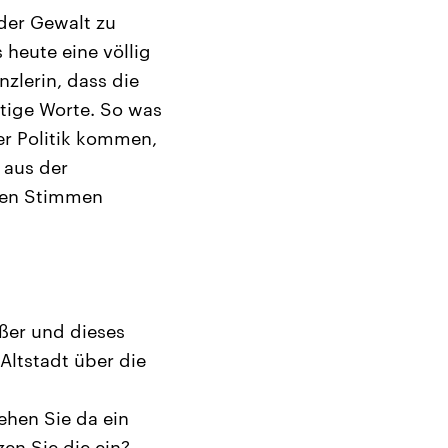
der Gewalt zu
 heute eine völlig
zlerin, dass die
htige Worte. So was
er Politik kommen,
 aus der
eren Stimmen
ßer und dieses
Altstadt über die
hen Sie da ein
zen Sie die ein?