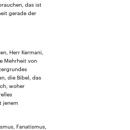
rauchen, das ist
eit gerade der
en, Herr Kermani,
ne Mehrheit von
ntergrundes
n, die Bibel, das
ich, woher
elles
it jenem
mismus, Fanatismus,