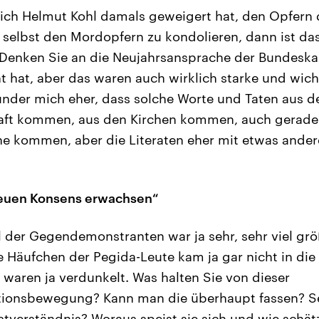
sich Helmut Kohl damals geweigert hat, den Opfern 
 selbst den Mordopfern zu kondolieren, dann ist das
 Denken Sie an die Neujahrsansprache der Bundeskan
ht hat, aber das waren auch wirklich starke und wic
under mich eher, dass solche Worte und Taten aus d
haft kommen, aus den Kirchen kommen, auch gerade
che kommen, aber die Literaten eher mit etwas and
.
neuen Konsens erwachsen“
 der Gegendemonstranten war ja sehr, sehr viel grö
e Häufchen der Pegida-Leute kam ja gar nicht in die 
 waren ja verdunkelt. Was halten Sie von dieser
onsbewegung? Kann man die überhaupt fassen? Se
stverständnis? Woraus speist sie sich und wie schät