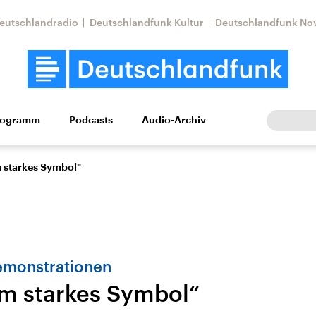
eutschlandradio
Deutschlandfunk Kultur
Deutschlandfunk No
rogramm
Podcasts
Audio-Archiv
Wirtschaft
Wissen
Kultur
Europa
Gesellschaf
m starkes Symbol"
emonstrationen
em starkes Symbol“
Nahostkonflikt
Iran
le Beiträge,
Aktuelle Lage und
Aktuelle Lage und