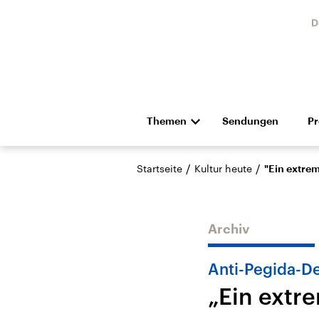
D
Themen
Sendungen
P
Die Nachrichten
Politik
/
/
Startseite
Kultur heute
"Ein extre
Hörspiel und Feature
Musik
Archiv
Anti-Pegida-D
„Ein extr
Landtagswahl Sachsen-
USA
Anhalt 2026
Aktuel