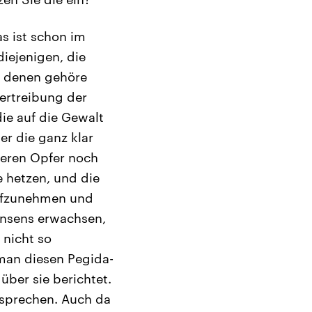
s ist schon im
diejenigen, die
u denen gehöre
Vertreibung der
ie auf die Gewalt
r die ganz klar
deren Opfer noch
e hetzen, und die
aufzunehmen und
onsens erwachsen,
 nicht so
 man diesen Pegida-
ber sie berichtet.
r sprechen. Auch da