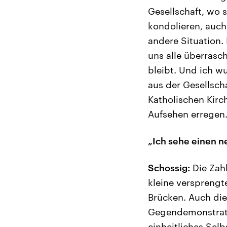
Gesellschaft, wo 
kondolieren, auch
andere Situation.
uns alle überrasc
bleibt. Und ich w
aus der Gesellsc
Katholischen Kir
Aufsehen erregen
„Ich sehe einen 
Schossig:
Die Zahl
kleine versprengt
Brücken. Auch die
Gegendemonstrati
einheitliches Selb