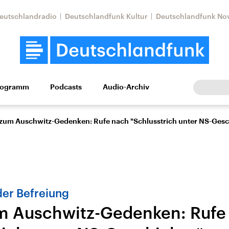
eutschlandradio
Deutschlandfunk Kultur
Deutschlandfunk No
rogramm
Podcasts
Audio-Archiv
Wirtschaft
Wissen
Kultur
Europa
Gesellschaf
 zum Auschwitz-Gedenken: Rufe nach "Schlusstrich unter NS-Gesc
der Befreiung
m Auschwitz-Gedenken: Rufe
Nahostkonflikt
Iran
le Beiträge,
Aktuelle Lage und
Aktuelle Lage und