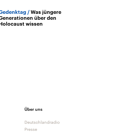
Gedenktag
Was jüngere
Archiv
Generationen über den
Auschwitz-Os
Holocaust wissen
Stadt und ihr
finsteren Erbe
Über uns
Deutschlandradio
Presse