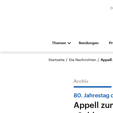
D
Themen
Sendungen
P
Die Nachrichten
Politik
/
/
Startseite
Die Nachrichten
Appell
Hörspiel und Feature
Musik
Archiv
80. Jahrestag 
Appell zu
Landtagswahl Sachsen-
USA
Anhalt 2026
Aktuel