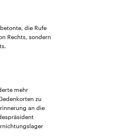
 betonte, die Rufe
on Rechts, sondern
ts.
rderte mehr
 Gedenkorten zu
rinnerung an die
despräsident
ernichtungslager