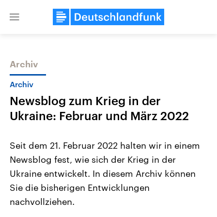
Close
menu
Archiv
Themen
Archiv
Newsblog zum Krieg in der
Ukraine: Februar und März 2022
Seit dem 21. Februar 2022 halten wir in einem
Newsblog fest, wie sich der Krieg in der
Landtagswahl Sachsen-Anhalt
USA
Ukraine entwickelt. In diesem Archiv können
2026
Aktuelle Beiträge, Analys
Alle Informationen
Hintergründe
Sie die bisherigen Entwicklungen
Sachsen-Anhalt wählt am 6.
Wirtschaftlich und militäri
September 2026 einen neuen
gehören die Vereinigten S
nachvollziehen.
Landtag. Seit 2021 wird das
den mächtigsten Ländern 
Bundesland von einer Koalition aus
mit großem Einfluss auf d