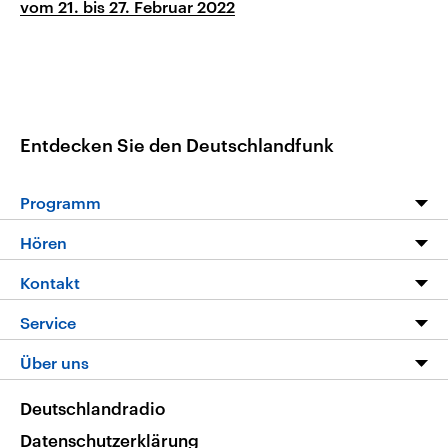
vom 21. bis 27. Februar 2022
Entdecken Sie den Deutschlandfunk
Programm
Programm
Hören
Alle Sendungen
Livestream
Kontakt
Die Nachrichten
Audios
Hörerservice
Service
Nachrichtenleicht
Podcasts
Social Media
FAQ
Über uns
Neue Beiträge auf dlf.de
Deutschlandfunk App
Newsletter
Deutschlandradio
Themen-Schwerpunkte
Nachrichten App
Deutschlandradio
Veranstaltungen
Presse
Frequenzen
Datenschutzerklärung