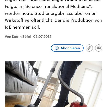
CDU, SPD und FDP regiert.-
aktuelle Weltgeschehen.
Folge. In „Science Translational Medicine“,
Umfragen, Prognosen,
Wahlprogramme, aktuelle Berichte
werden heute Studienergebnisse über einen
Sendungen
Programm
Podcasts
und Hintergründe zu den Parteien
und Kandidaten der anstehenden
Wirkstoff veröffentlicht, der die Produktion von
Wahl.
IgE hemmen soll.
Audio-Archiv
Von Katrin Zöfel
|
03.07.2014
Abonnieren
Link
Emai
kopieren/te