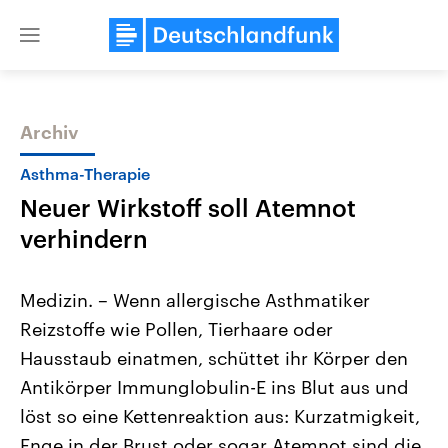
Close
menu
Archiv
Themen
Asthma-Therapie
Neuer Wirkstoff soll Atemnot
verhindern
Medizin. – Wenn allergische Asthmatiker
Reizstoffe wie Pollen, Tierhaare oder
Landtagswahl Sachsen-Anhalt
USA
Hausstaub einatmen, schüttet ihr Körper den
2026
Aktuelle Beiträge, Analys
Alle Informationen
Hintergründe
Antikörper Immunglobulin-E ins Blut aus und
Sachsen-Anhalt wählt am 6.
Wirtschaftlich und militäri
September 2026 einen neuen
gehören die Vereinigten S
löst so eine Kettenreaktion aus: Kurzatmigkeit,
Landtag. Seit 2021 wird das
den mächtigsten Ländern 
Enge in der Brust oder sogar Atemnot sind die
Bundesland von einer Koalition aus
mit großem Einfluss auf d