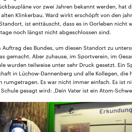
ückbaupläne vor zwei Jahren bekannt werden, hat de
 alten Klinkerbau. Ward wirkt erschöpft von den ja
andort, ist enttäuscht, dass es in Gorleben nicht 
rtage noch längst nicht abgeschlossen sind.
m Auftrag des Bundes, um diesen Standort zu unter
as gemacht. Aber zuhause, im Sportverein, im Gesa
le wurden teilweise unter sehr Druck gesetzt. Ein Sp
chaft in Lüchow-Dannenberg und alle Kollegen, die h
h rumgetragen. Es war nicht immer einfach. Es ist n
 Schule gesagt wird: ‚Dein Vater ist ein Atom-Schwei