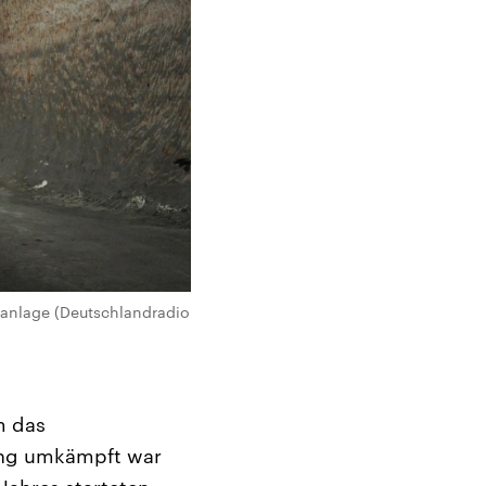
rtanlage (Deutschlandradio
m das
lang umkämpft war