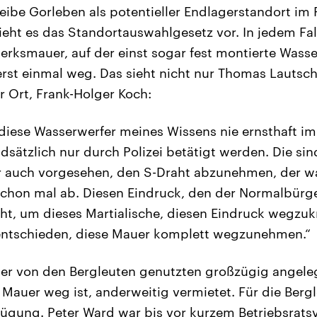
ibe Gorleben als potentieller Endlagerstandort im 
ieht es das Standortauswahlgesetz vor. In jedem Fa
rksmauer, auf der einst sogar fest montierte Wass
, erst einmal weg. Das sieht nicht nur Thomas Lautsc
r Ort, Frank-Holger Koch:
s diese Wasserwerfer meines Wissens nie ernsthaft im
dsätzlich nur durch Polizei betätigt werden. Die si
 auch vorgesehen, den S-Draht abzunehmen, der w
 schon mal ab. Diesen Eindruck, den der Normalbü
eht, um dieses Martialische, diesen Eindruck wegzu
 entschieden, diese Mauer komplett wegzunehmen.“
her von den Bergleuten genutzten großzügig angele
Mauer weg ist, anderweitig vermietet. Für die Berg
fügung. Peter Ward war bis vor kurzem Betriebsrats