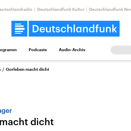
eutschlandradio
Deutschlandfunk Kultur
Deutschlandfunk No
rogramm
Podcasts
Audio-Archiv
Wirtschaft
Wissen
Kultur
Europa
Gesellschaf
/
n
Gorleben macht dicht
ager
macht dicht
Nahostkonflikt
Iran
le Beiträge,
Aktuelle Lage und
Aktuelle Lage und