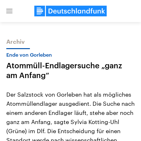
Close
menu
Archiv
Themen
Ende von Gorleben
Atommüll-Endlagersuche „ganz
am Anfang“
Der Salzstock von Gorleben hat als mögliches
Atommüllendlager ausgedient. Die Suche nach
Landtagswahl Sachsen-Anhalt
USA
einem anderen Endlager läuft, stehe aber noch
2026
Aktuelle Beiträge, Analys
Alle Informationen
Hintergründe
ganz am Anfang, sagte Sylvia Kotting-Uhl
Sachsen-Anhalt wählt am 6.
Wirtschaftlich und militäri
September 2026 einen neuen
gehören die Vereinigten S
(Grüne) im Dlf. Die Entscheidung für einen
Landtag. Seit 2021 wird das
den mächtigsten Ländern 
Standort werde nach wissenschaftlichen
Bundesland von einer Koalition aus
mit großem Einfluss auf d