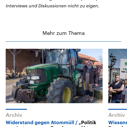
Interviews und Diskussionen nicht zu eigen.
Mehr zum Thema
Archiv
Archiv
Widerstand gegen Atommüll
„Politik
Wissens