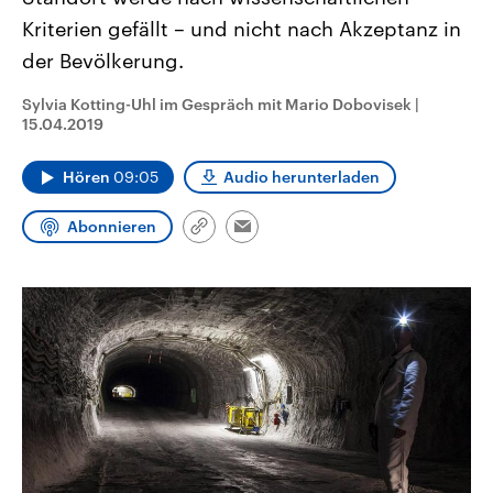
CDU, SPD und FDP regiert.-
aktuelle Weltgeschehen.
Kriterien gefällt – und nicht nach Akzeptanz in
Umfragen, Prognosen,
Wahlprogramme, aktuelle Berichte
der Bevölkerung.
Sendungen
Programm
Podcasts
und Hintergründe zu den Parteien
und Kandidaten der anstehenden
Wahl.
Sylvia Kotting-Uhl im Gespräch mit Mario Dobovisek
|
Audio-Archiv
15.04.2019
Hören
09:05
Audio herunterladen
Abonnieren
Link
Email
kopieren/teilen