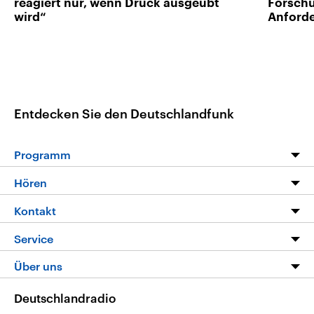
reagiert nur, wenn Druck ausgeübt
Forschu
wird“
Anford
Entdecken Sie den Deutschlandfunk
Programm
Programm
Hören
Alle Sendungen
Livestream
Kontakt
Die Nachrichten
Audios
Hörerservice
Service
Nachrichtenleicht
Podcasts
Social Media
FAQ
Über uns
Neue Beiträge auf dlf.de
Deutschlandfunk App
Newsletter
Deutschlandradio
Themen-Schwerpunkte
Nachrichten App
Deutschlandradio
Veranstaltungen
Presse