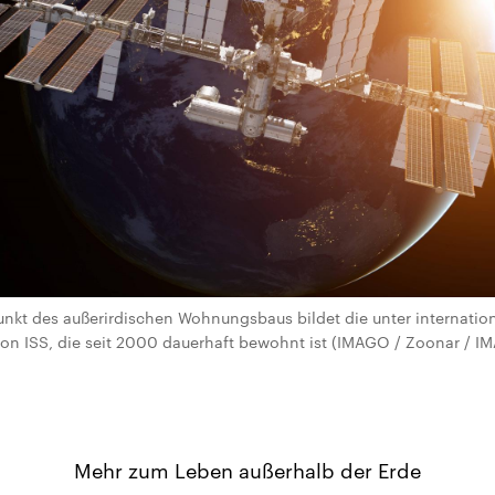
nkt des außerirdischen Wohnungsbaus bildet die unter internatio
on ISS, die seit 2000 dauerhaft bewohnt ist (IMAGO / Zoonar / IM
Mehr zum Leben außerhalb der Erde