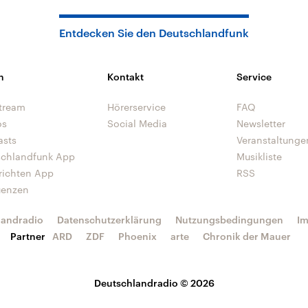
Entdecken Sie den Deutschlandfunk
n
Kontakt
Service
tream
Hörerservice
FAQ
os
Social Media
Newsletter
asts
Veranstaltunge
schlandfunk App
Musikliste
richten App
RSS
uenzen
landradio
Datenschutzerklärung
Nutzungsbedingungen
I
Partner
ARD
ZDF
Phoenix
arte
Chronik der Mauer
Deutschlandradio © 2026