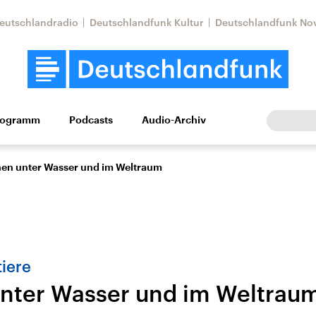
eutschlandradio
Deutschlandfunk Kultur
Deutschlandfunk No
rogramm
Podcasts
Audio-Archiv
Wirtschaft
Wissen
Kultur
Europa
Gesellschaf
en unter Wasser und im Weltraum
iere
nter Wasser und im Weltrau
Nahostkonflikt
Iran
le Beiträge,
Aktuelle Lage und
Aktuelle Lage und