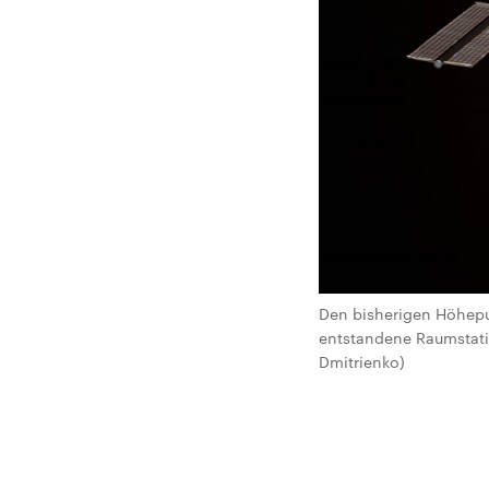
Den bisherigen Höhepu
entstandene Raumstati
Dmitrienko)