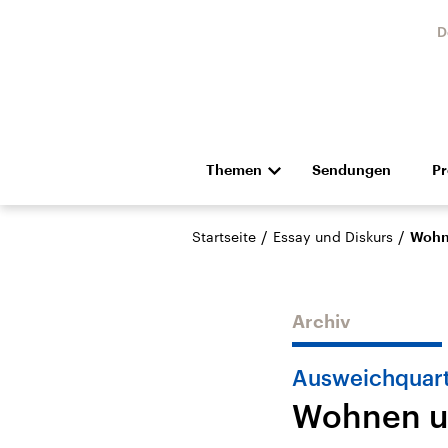
D
Themen
Sendungen
P
Die Nachrichten
Politik
/
/
Startseite
Essay und Diskurs
Wohn
Hörspiel und Feature
Musik
Archiv
Ausweichquart
Wohnen u
Landtagswahl Sachsen-
USA
Anhalt 2026
Aktuel