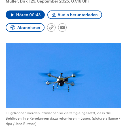
Müller, Dirk
|
29. September 2025, 07:16 Uhr
CDU, SPD und FDP regiert.-
aktuelle Weltgeschehen.
Umfragen, Prognosen,
Wahlprogramme, aktuelle Berichte
Hören
09:43
Audio herunterladen
Sendungen
Programm
Podcasts
und Hintergründe zu den Parteien
und Kandidaten der anstehenden
Wahl.
Abonnieren
Link
Email
Audio-Archiv
kopieren/teilen
Flugdrohnen werden inzwischen so vielfältig eingesetzt, dass die
Behörden ihre Regelungen dazu refomieren müssen. (picture alliance /
dpa / Jens Büttner)