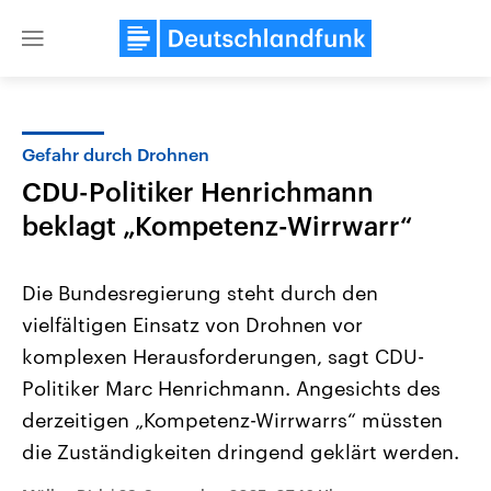
Close
menu
Gefahr durch Drohnen
Themen
CDU-Politiker Henrichmann
beklagt „Kompetenz-Wirrwarr“
Die Bundesregierung steht durch den
vielfältigen Einsatz von Drohnen vor
komplexen Herausforderungen, sagt CDU-
Landtagswahl Sachsen-Anhalt
USA
Politiker Marc Henrichmann. Angesichts des
2026
Aktuelle Beiträge, Analys
derzeitigen „Kompetenz-Wirrwarrs“ müssten
Alle Informationen
Hintergründe
Sachsen-Anhalt wählt am 6.
Wirtschaftlich und militäri
die Zuständigkeiten dringend geklärt werden.
September 2026 einen neuen
gehören die Vereinigten S
Landtag. Seit 2021 wird das
den mächtigsten Ländern 
Bundesland von einer Koalition aus
mit großem Einfluss auf d