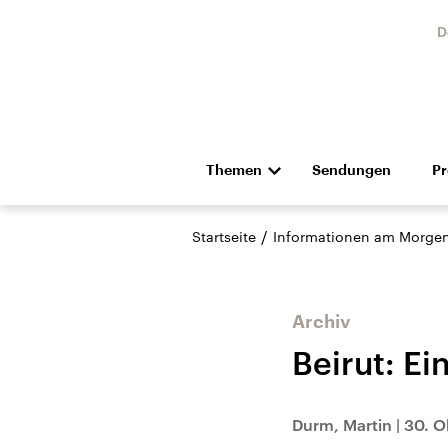
D
Themen
Sendungen
P
Die Nachrichten
Politik
/
Startseite
Informationen am Morge
Hörspiel und Feature
Musik
Archiv
Beirut: Ei
Landtagswahl Sachsen-
USA
Durm, Martin
|
30. O
Anhalt 2026
Aktuel