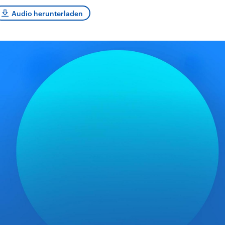
sen und
Hintergründe
Hintergründe
Der Überfall der
Der Iran – seit der
rgründe
Audio herunterladen
haftlich und
palästinensischen
Islamischen Revolu
risch gehören die
Terrororganisation
1979 auch Islamisc
igten Staaten zu
Hamas im Oktober 2023
Republik Iran – ist e
ächtigsten
auf Israel hat in der
von einem
n der Erde, mit
Region wieder die
Religionsführer auto
 Einfluss auf das
Gewalt entfacht. Israel
regierter Staat im 
le Weltgeschehen.
möchte die Hamas
Osten. Eine Feindsc
zerstören. Diese wird wie
zu Israel und zu de
die Hisbollah im Libanon
ist fest in der
vom Iran unterstützt.
Staatsideologie
verankert.