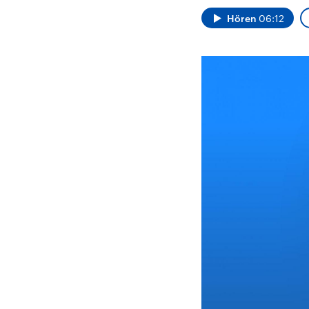
Alle Informationen
Analy
Sachsen-Anhalt wählt
Hinte
Hören
06:12
am 6. September 2026
Wirtsc
einen neuen Landtag.
militä
Seit 2021 wird das
Verein
Bundesland von einer
den m
Koalition aus CDU, SPD
Länder
und FDP regiert.-
großem
Umfragen, Prognosen,
aktuel
Wahlprogramme,
aktuelle Berichte und
Hintergründe zu den
Parteien und Kandidaten
der anstehenden Wahl.