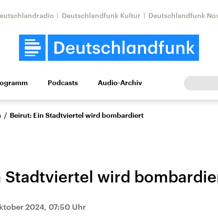
eutschlandradio
Deutschlandfunk Kultur
Deutschlandfunk No
rogramm
Podcasts
Audio-Archiv
Wirtschaft
Wissen
Kultur
Europa
Gesellschaf
/
n
Beirut: Ein Stadtviertel wird bombardiert
n Stadtviertel wird bombardie
Nahostkonflikt
Iran
ktober 2024, 07:50 Uhr
le Beiträge,
Aktuelle Lage und
Aktuelle Lage und