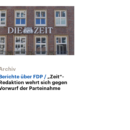
Archiv
Archiv
Berichte über FDP
„Zeit“-
Ampel-Aus
B
Redaktion wehrt sich gegen
hätte es nicht
Vorwurf der Parteinahme
dürfen“