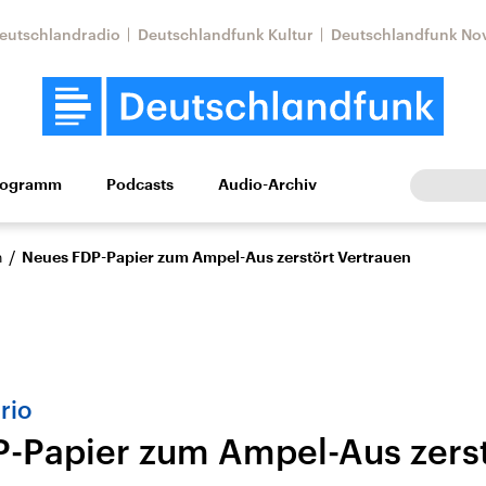
eutschlandradio
Deutschlandfunk Kultur
Deutschlandfunk No
rogramm
Podcasts
Audio-Archiv
Wirtschaft
Wissen
Kultur
Europa
Gesellschaf
/
n
Neues FDP-Papier zum Ampel-Aus zerstört Vertrauen
rio
-Papier zum Ampel-Aus zers
Nahostkonflikt
Iran
le Beiträge,
Aktuelle Lage und
Aktuelle Lage und