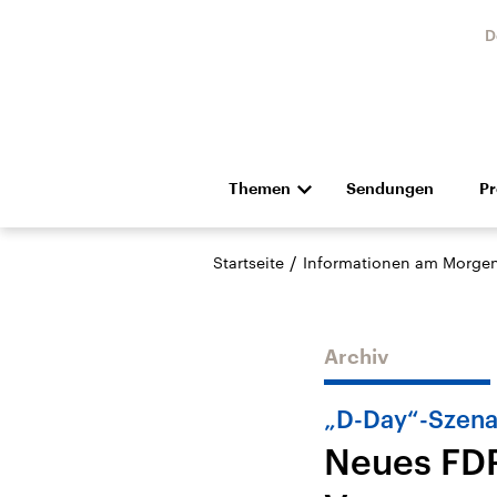
D
Themen
Sendungen
P
Die Nachrichten
Politik
/
Startseite
Informationen am Morge
Hörspiel und Feature
Musik
Archiv
„D-Day“-Szena
Neues FDP
Landtagswahl Sachsen-
USA
Anhalt 2026
Aktuel