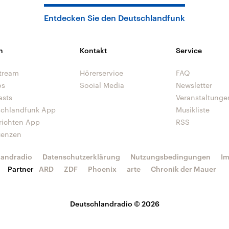
Entdecken Sie den Deutschlandfunk
n
Kontakt
Service
tream
Hörerservice
FAQ
os
Social Media
Newsletter
asts
Veranstaltunge
schlandfunk App
Musikliste
richten App
RSS
uenzen
landradio
Datenschutzerklärung
Nutzungsbedingungen
I
Partner
ARD
ZDF
Phoenix
arte
Chronik der Mauer
Deutschlandradio © 2026