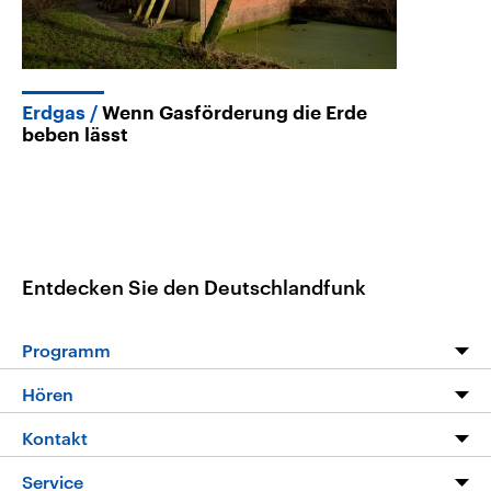
Erdgas
Wenn Gasförderung die Erde
beben lässt
Entdecken Sie den Deutschlandfunk
Programm
Programm
Hören
Alle Sendungen
Livestream
Kontakt
Die Nachrichten
Audios
Hörerservice
Service