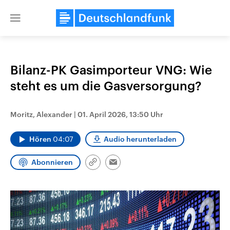
Close
menu
Bilanz-PK Gasimporteur VNG: Wie
Themen
steht es um die Gasversorgung?
Moritz, Alexander
|
01. April 2026, 13:50 Uhr
Hören
04:07
Audio herunterladen
Abonnieren
Link
Email
kopieren/teilen
Landtagswahl Sachsen-Anhalt
USA
2026
Aktuelle Beiträge, Analys
Alle Informationen
Hintergründe
Sachsen-Anhalt wählt am 6.
Wirtschaftlich und militäri
September 2026 einen neuen
gehören die Vereinigten S
Landtag. Seit 2021 wird das
den mächtigsten Ländern 
Bundesland von einer Koalition aus
mit großem Einfluss auf d