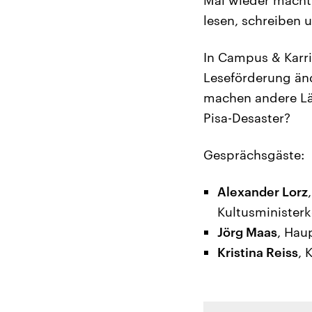
lesen, schreiben 
In Campus & Karri
Leseförderung än
machen andere Lä
Pisa-Desaster?
Gesprächsgäste:
Alexander Lorz
Kultusminister
Jörg Maas
, Hau
Kristina Reiss
, 