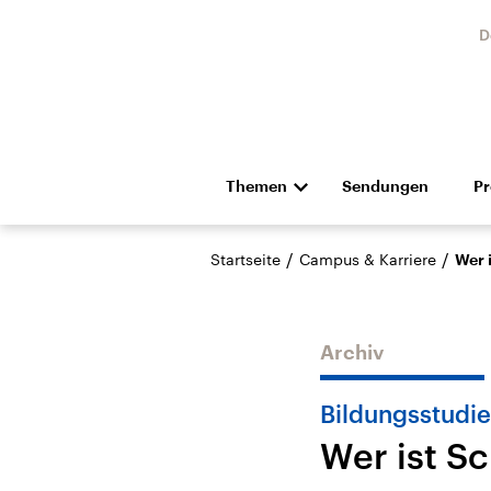
D
Themen
Sendungen
P
Die Nachrichten
Politik
/
/
Startseite
Campus & Karriere
Wer 
Hörspiel und Feature
Musik
Archiv
Bildungsstudie
Wer ist S
Landtagswahl Sachsen-
USA
Anhalt 2026
Aktuel