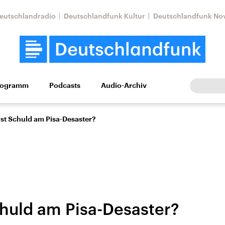
eutschlandradio
Deutschlandfunk Kultur
Deutschlandfunk No
rogramm
Podcasts
Audio-Archiv
Wirtschaft
Wissen
Kultur
Europa
Gesellschaf
ist Schuld am Pisa-Desaster?
chuld am Pisa-Desaster?
Nahostkonflikt
Iran
le Beiträge,
Aktuelle Lage und
Aktuelle Lage und