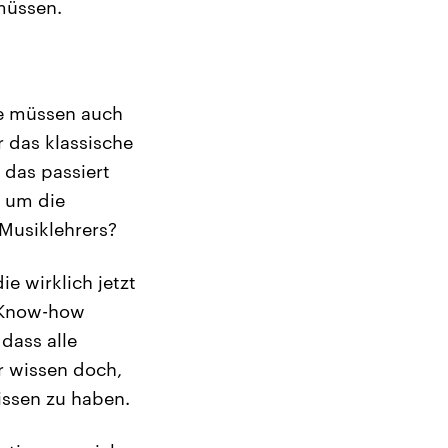
 müssen.
ie müssen auch
r das klassische
 das passiert
a um die
 Musiklehrers?
e wirklich jetzt
s Know-how
dass alle
r wissen doch,
issen zu haben.