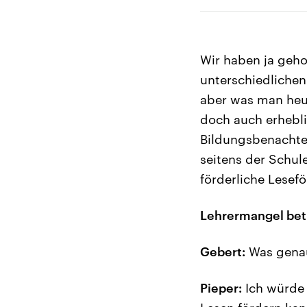
Wir haben ja geh
unterschiedlichen
aber was man heut
doch auch erhebli
Bildungsbenachtei
seitens der Schu
förderliche Lesef
Lehrermangel betr
Gebert:
Was genau
Pieper:
Ich würde 