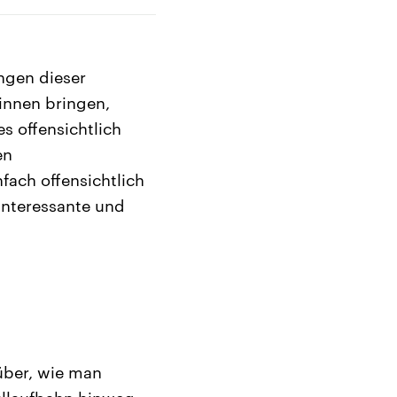
ngen dieser
innen bringen,
s offensichtlich
en
fach offensichtlich
interessante und
über, wie man