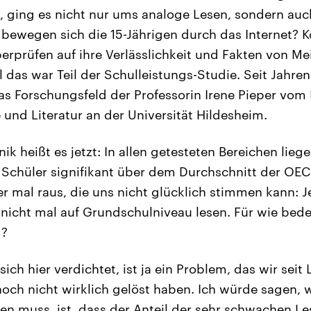
, ging es nicht nur ums analoge Lesen, sondern auc
 bewegen sich die 15-Jährigen durch das Internet? K
erprüfen auf ihre Verlässlichkeit und Fakten von M
 das war Teil der Schulleistungs-Studie. Seit Jahren 
 Forschungsfeld der Professorin Irene Pieper vom I
und Literatur an der Universität Hildesheim.
ik heißt es jetzt: In allen getesteten Bereichen lie
Schüler signifikant über dem Durchschnitt der OEC
ber mal raus, die uns nicht glücklich stimmen kann: J
nicht mal auf Grundschulniveau lesen. Für wie bede
g?
ich hier verdichtet, ist ja ein Problem, das wir seit
noch nicht wirklich gelöst haben. Ich würde sagen,
n muss, ist, dass der Anteil der sehr schwachen Les