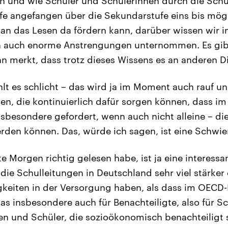
n und wie Schüler und Schülerinnen durch die Sch
fe angefangen über die Sekundarstufe eins bis mög
an das Lesen da fördern kann, darüber wissen wir i
 auch enorme Anstrengungen unternommen. Es gibt
n merkt, dass trotz dieses Wissens es an anderen Di
lt es schlicht – das wird ja im Moment auch rauf und
ten, die kontinuierlich dafür sorgen können, dass i
insbesondere gefordert, wenn auch nicht alleine – d
den können. Das, würde ich sagen, ist eine Schwier
e Morgen richtig gelesen habe, ist ja eine interessa
 die Schulleitungen in Deutschland sehr viel stärker
gkeiten in der Versorgung haben, als dass im OECD-
das insbesondere auch für Benachteiligte, also für Sch
n und Schüler, die sozioökonomisch benachteiligt 