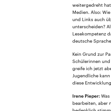
weitergedreht hat
Medien. Also: Wie
und Links auch üb
unterscheiden? All
Lesekompetenz das
deutsche Sprache 
Kein Grund zur Pan
Schülerinnen und 
greife ich jetzt a
Jugendliche kann 
diese Entwicklun
Irene Pieper:
Was s
bearbeiten, aber 
bedenklich stimme