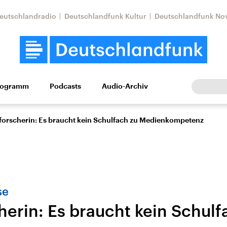
eutschlandradio
Deutschlandfunk Kultur
Deutschlandfunk No
rogramm
Podcasts
Audio-Archiv
Wirtschaft
Wissen
Kultur
Europa
Gesellschaf
forscherin: Es braucht kein Schulfach zu Medienkompetenz
se
herin: Es braucht kein Schulf
Nahostkonflikt
Iran
le Beiträge,
Aktuelle Lage und
Aktuelle Lage und