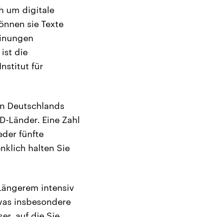
h um digitale
önnen sie Texte
einungen
ist die
nstitut für
gen Deutschlands
D-Länder. Eine Zahl
eder fünfte
nklich halten Sie
 Längerem intensiv
 was insbesondere
er, auf die Sie