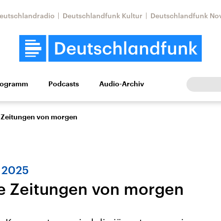
eutschlandradio
Deutschlandfunk Kultur
Deutschlandfunk No
rogramm
Podcasts
Audio-Archiv
Wirtschaft
Wissen
Kultur
Europa
Gesellschaf
ie Zeitungen von morgen
 2025
die Zeitungen von morgen
Nahostkonflikt
Iran
le Beiträge,
Aktuelle Lage und
Aktuelle Lage und