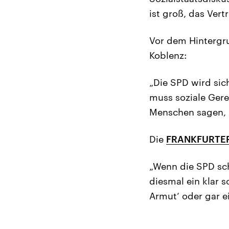
ist groß, das Ver
Vor dem Hintergr
Koblenz:
„Die SPD wird sic
muss soziale Gere
Menschen sagen, d
Die
FRANKFURTE
„Wenn die SPD sch
diesmal ein klar 
Armut‘ oder gar e