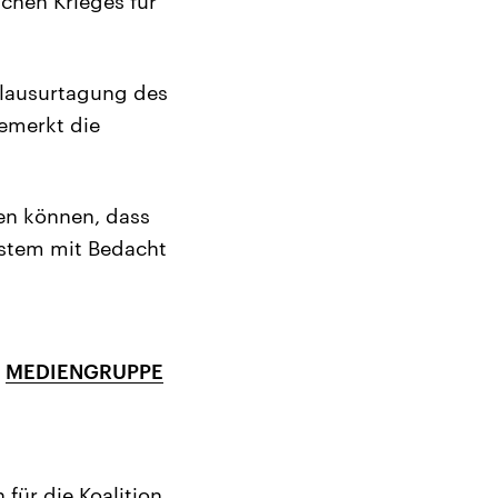
chen Krieges für
Klausurtagung des
bemerkt die
en können, dass
ystem mit Bedacht
r
MEDIENGRUPPE
für die Koalition