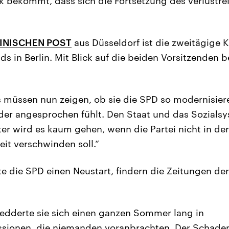
k bekommt, dass sich die Fortsetzung des verlustrei
INISCHEN POST
aus Düsseldorf ist die zweitägige 
ds in Berlin. Mit Blick auf die beiden Vorsitzenden 
s müssen nun zeigen, ob sie die SPD so modernisier
eder angesprochen fühlt. Den Staat und das Sozials
ter wird es kaum gehen, wenn die Partei nicht in der
it verschwinden soll.“
te die SPD einen Neustart, findern die Zeitungen de
edderte sie sich einen ganzen Sommer lang in
ssionen, die niemanden voranbrachten. Der Schaden 