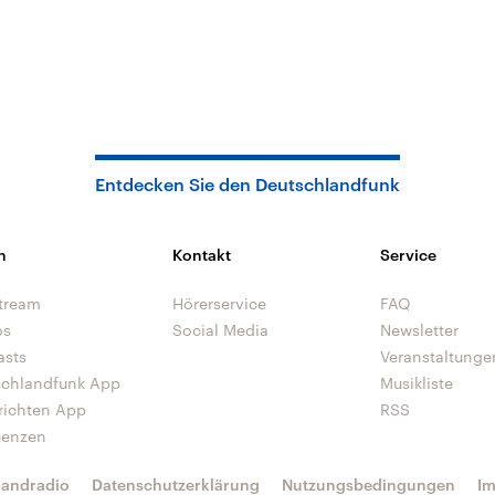
Entdecken Sie den Deutschlandfunk
n
Kontakt
Service
tream
Hörerservice
FAQ
os
Social Media
Newsletter
asts
Veranstaltunge
schlandfunk App
Musikliste
richten App
RSS
uenzen
landradio
Datenschutzerklärung
Nutzungsbedingungen
I