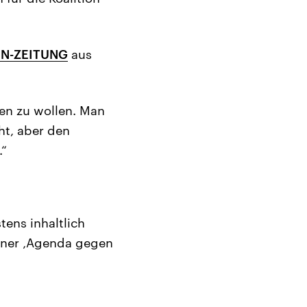
IN-ZEITUNG
aus
en zu wollen. Man
ht, aber den
.“
tens inhaltlich
einer ‚Agenda gegen