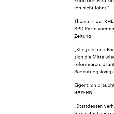
Putin den Eindruc
ihn nicht lohnt.“
Thema in der
RHE
SPD-Parteivorstan
Zeitung:
„Klingbeil und Ba
sich die Mitte wi
reformieren, drun
Bedeutungslosigke
Eigentlich bräuch
BAYERN
:
„Stattdessen verh
Sozialstaatsdisku