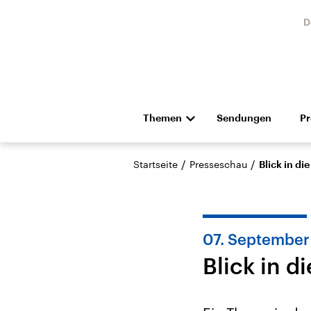
D
Themen
Sendungen
P
Die Nachrichten
Politik
/
/
Startseite
Presseschau
Blick in d
Hörspiel und Feature
Musik
07. September
Blick in 
Landtagswahl Sachsen-
USA
Anhalt 2026
Aktuel