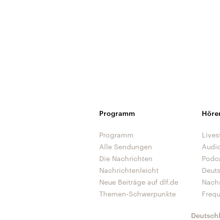
Programm
Höre
Programm
Lives
Alle Sendungen
Audi
Die Nachrichten
Podc
Nachrichtenleicht
Deut
Neue Beiträge auf dlf.de
Nach
Themen-Schwerpunkte
Freq
Deutsch