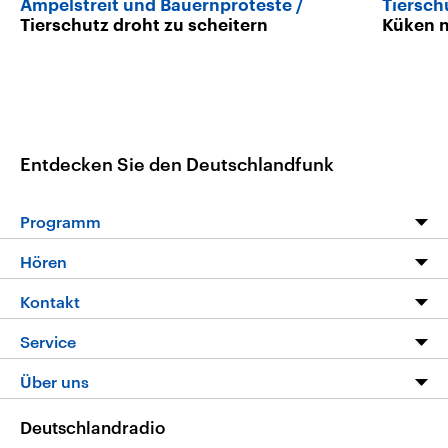
Ampelstreit und Bauernproteste
Tiersch
Tierschutz droht zu scheitern
Küken n
Entdecken Sie den Deutschlandfunk
Programm
Programm
Hören
Alle Sendungen
Livestream
Kontakt
Die Nachrichten
Audios
Hörerservice
Service
Nachrichtenleicht
Podcasts
Social Media
FAQ
Über uns
Neue Beiträge auf dlf.de
Deutschlandfunk App
Newsletter
Deutschlandradio
Themen-Schwerpunkte
Nachrichten App
Deutschlandradio
Veranstaltungen
Presse