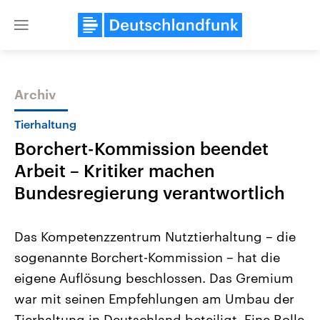
Close
menu
Archiv
Themen
Tierhaltung
Borchert-Kommission beendet
Arbeit – Kritiker machen
Bundesregierung verantwortlich
Das Kompetenzzentrum Nutztierhaltung – die
Landtagswahl Sachsen-Anhalt
USA
sogenannte Borchert-Kommission – hat die
2026
Aktuelle Beiträge, Analys
Alle Informationen
Hintergründe
eigene Auflösung beschlossen. Das Gremium
Sachsen-Anhalt wählt am 6.
Wirtschaftlich und militäri
September 2026 einen neuen
gehören die Vereinigten S
war mit seinen Empfehlungen am Umbau der
Landtag. Seit 2021 wird das
den mächtigsten Ländern 
Bundesland von einer Koalition aus
Tierhaltung in Deutschland beteiligt. Eine Rolle
mit großem Einfluss auf d