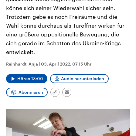
CDU, SPD und FDP regiert.-
aktuelle Weltgeschehen.
könne sich seiner Wiederwahl sicher sein.
Umfragen, Prognosen,
Wahlprogramme, aktuelle Berichte
Trotzdem gebe es noch Freiräume und die
Sendungen
Programm
Podcasts
und Hintergründe zu den Parteien
und Kandidaten der anstehenden
Wahl könne durchaus als Türöffner wirken für
Wahl.
eine größere oppositionelle Bewegung, die
Audio-Archiv
sich gerade im Schatten des Ukraine-Kriegs
entwickelt.
Reinhardt, Anja
|
03. April 2022, 07:15 Uhr
Hören
13:00
Audio herunterladen
Abonnieren
Link
Email
kopieren/teilen