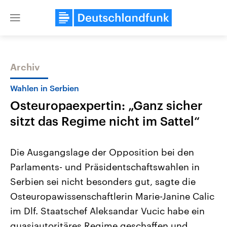
Close
menu
Archiv
Themen
Wahlen in Serbien
Osteuropaexpertin: „Ganz sicher
sitzt das Regime nicht im Sattel“
Die Ausgangslage der Opposition bei den
Parlaments- und Präsidentschaftswahlen in
Landtagswahl Sachsen-Anhalt
USA
Serbien sei nicht besonders gut, sagte die
2026
Aktuelle Beiträge, Analys
Alle Informationen
Hintergründe
Osteuropawissenschaftlerin Marie-Janine Calic
Sachsen-Anhalt wählt am 6.
Wirtschaftlich und militäri
September 2026 einen neuen
gehören die Vereinigten S
im Dlf. Staatschef Aleksandar Vucic habe ein
Landtag. Seit 2021 wird das
den mächtigsten Ländern 
quasiautoritäres Regime geschaffen und
Bundesland von einer Koalition aus
mit großem Einfluss auf d