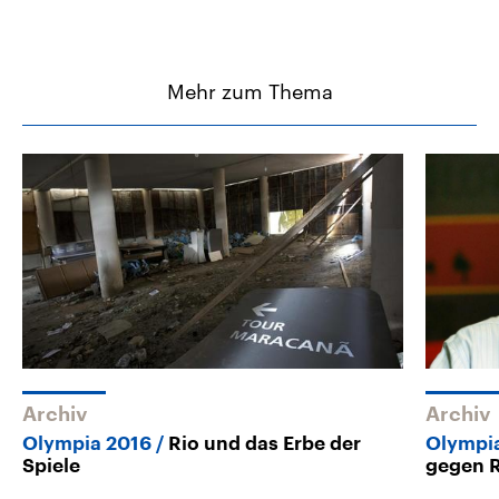
Mehr zum Thema
Archiv
Archiv
Olympia 2016
Rio und das Erbe der
Olympia
Spiele
gegen R