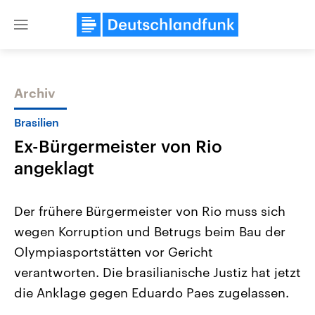
Close
menu
Archiv
Themen
Brasilien
Ex-Bürgermeister von Rio
angeklagt
Der frühere Bürgermeister von Rio muss sich
wegen Korruption und Betrugs beim Bau der
Landtagswahl Sachsen-Anhalt
USA
Olympiasportstätten vor Gericht
2026
Aktuelle Beiträge, Analys
Alle Informationen
Hintergründe
verantworten. Die brasilianische Justiz hat jetzt
Sachsen-Anhalt wählt am 6.
Wirtschaftlich und militäri
September 2026 einen neuen
gehören die Vereinigten S
die Anklage gegen Eduardo Paes zugelassen.
Landtag. Seit 2021 wird das
den mächtigsten Ländern 
Bundesland von einer Koalition aus
mit großem Einfluss auf d