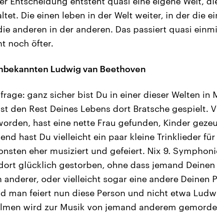
er Entscheidung entsteht quasi eine eigene Welt, die
tet. Die einen leben in der Welt weiter, in der die 
die anderen in der anderen. Das passiert quasi einm
ht noch öfter.
 unbekannten Ludwig van Beethoven
frage: ganz sicher bist Du in einer dieser Welten i
st den Rest Deines Lebens dort Bratsche gespielt. Vi
worden, hast eine nette Frau gefunden, Kinder geze
nd hast Du vielleicht ein paar kleine Trinklieder fü
onsten eher musiziert und gefeiert. Nix 9. Symphonie,
u dort glücklich gestorben, ohne dass jemand Deinen
n anderer, oder vielleicht sogar eine andere Deinen P
 man feiert nun diese Person und nicht etwa Ludwi
Filmen wird zur Musik von jemand anderem gemorde