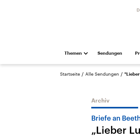
D
Themen
Sendungen
P
Die Nachrichten
Politik
/
/
Startseite
Alle Sendungen
"Lieber
Hörspiel und Feature
Musik
Archiv
Briefe an Beet
„Lieber L
Landtagswahl Sachsen-
USA
Anhalt 2026
Aktuel