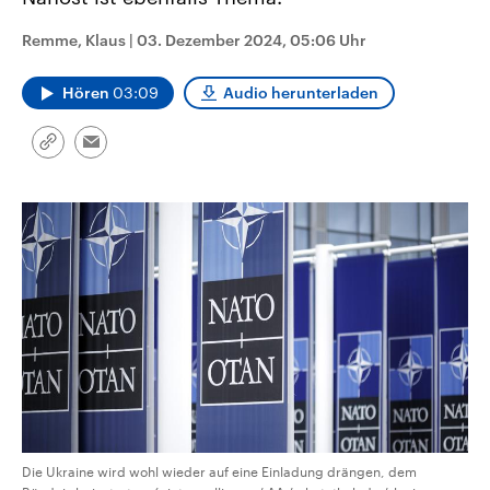
CDU, SPD und FDP regiert.-
aktuelle Weltgeschehen.
Umfragen, Prognosen,
Remme, Klaus
|
03. Dezember 2024, 05:06 Uhr
Wahlprogramme, aktuelle Berichte
Sendungen
Programm
Podcasts
und Hintergründe zu den Parteien
und Kandidaten der anstehenden
Hören
03:09
Audio herunterladen
Wahl.
Audio-Archiv
Link
Email
kopieren/teilen
Die Ukraine wird wohl wieder auf eine Einladung drängen, dem