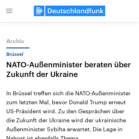
Close
menu
Archiv
Themen
Brüssel
NATO-Außenminister beraten über
Zukunft der Ukraine
In Brüssel treffen sich die NATO-Außenminister
zum letzten Mal, bevor Donald Trump erneut
Landtagswahl Sachsen-Anhalt
USA
US-Präsident wird. Zu den Gesprächen über
2026
Aktuelle Beiträge, Analys
Alle Informationen
Hintergründe
die Zukunft der Ukraine wird der ukrainische
Sachsen-Anhalt wählt am 6.
Wirtschaftlich und militäri
September 2026 einen neuen
gehören die Vereinigten S
Außenminister Sybiha erwartet. Die Lage in
Landtag. Seit 2021 wird das
den mächtigsten Ländern 
Nahost ist ebenfalls Thema.
Bundesland von einer Koalition aus
mit großem Einfluss auf d