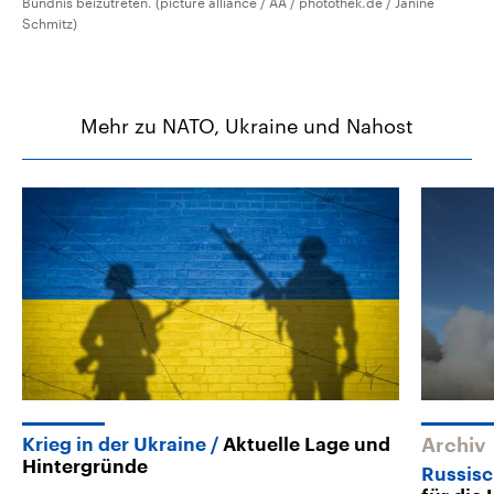
Bündnis beizutreten. (picture alliance / AA / photothek.de / Janine
Schmitz)
Mehr zu NATO, Ukraine und Nahost
Krieg in der Ukraine
Aktuelle Lage und
Archiv
Hintergründe
Russisc