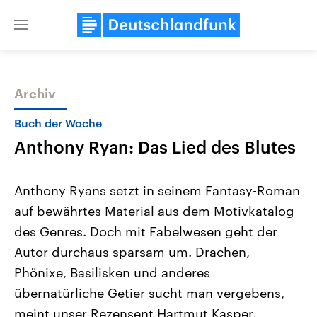
Close
menu
Archiv
Themen
Buch der Woche
Anthony Ryan: Das Lied des Blutes
Anthony Ryans setzt in seinem Fantasy-Roman
auf bewährtes Material aus dem Motivkatalog
des Genres. Doch mit Fabelwesen geht der
Landtagswahl Sachsen-Anhalt
USA
Autor durchaus sparsam um. Drachen,
2026
Aktuelle Beiträge, Analys
Alle Informationen
Phönixe, Basilisken und anderes
Hintergründe
Sachsen-Anhalt wählt am 6.
Wirtschaftlich und militäri
übernatürliche Getier sucht man vergebens,
September 2026 einen neuen
gehören die Vereinigten S
Landtag. Seit 2021 wird das
den mächtigsten Ländern 
meint unser Rezensent Hartmut Kasper.
Bundesland von einer Koalition aus
mit großem Einfluss auf d