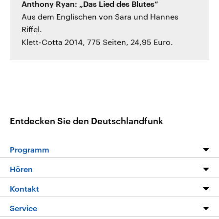
Anthony Ryan: „Das Lied des Blutes“
Aus dem Englischen von Sara und Hannes
Riffel.
Klett-Cotta 2014, 775 Seiten, 24,95 Euro.
Entdecken Sie den Deutschlandfunk
Programm
Programm
Hören
Alle Sendungen
Livestream
Kontakt
Die Nachrichten
Audios
Hörerservice
Service
Nachrichtenleicht
Podcasts