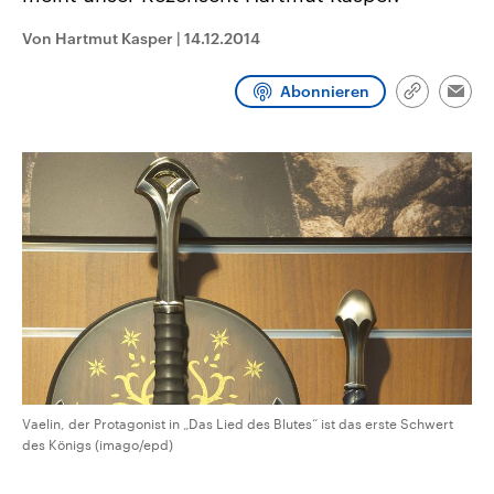
CDU, SPD und FDP regiert.-
aktuelle Weltgeschehen.
Umfragen, Prognosen,
Von Hartmut Kasper
|
14.12.2014
Wahlprogramme, aktuelle Berichte
Sendungen
Programm
Podcasts
und Hintergründe zu den Parteien
und Kandidaten der anstehenden
Abonnieren
Link
Wahl.
Emai
kopieren/te
Audio-Archiv
Vaelin, der Protagonist in „Das Lied des Blutes“ ist das erste Schwert
des Königs (imago/epd)