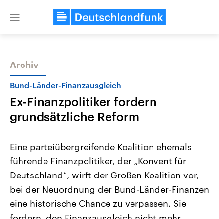
Close
menu
Archiv
Themen
Bund-Länder-Finanzausgleich
Ex-Finanzpolitiker fordern
grundsätzliche Reform
Eine parteiübergreifende Koalition ehemals
führende Finanzpolitiker, der „Konvent für
Landtagswahl Sachsen-Anhalt
USA
Deutschland“, wirft der Großen Koalition vor,
2026
Aktuelle Beiträge, Analys
Alle Informationen
Hintergründe
bei der Neuordnung der Bund-Länder-Finanzen
Sachsen-Anhalt wählt am 6.
Wirtschaftlich und militäri
September 2026 einen neuen
gehören die Vereinigten S
eine historische Chance zu verpassen. Sie
Landtag. Seit 2021 wird das
den mächtigsten Ländern 
fordern, den Finanzausgleich nicht mehr
Bundesland von einer Koalition aus
mit großem Einfluss auf d