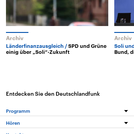
Archiv
Archiv
Länderfinanzausgleich
SPD und Grüne
Soli un
einig über „Soli“-Zukunft
Bund, d
Entdecken Sie den Deutschlandfunk
Programm
Programm
Hören
Alle Sendungen
Livestream