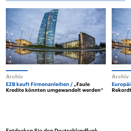
Archiv
Archiv
EZB kauft Firmenanleihen
„Faule
Europä
Kredite könnten umgewandelt werden“
Rekordt
Entdecken Sie den Deutschlandfunk