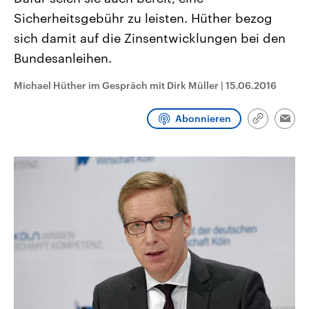
CDU, SPD und FDP regiert.-
aktuelle Weltgeschehen.
Sicherheitsgebühr zu leisten. Hüther bezog
Umfragen, Prognosen,
Wahlprogramme, aktuelle Berichte
sich damit auf die Zinsentwicklungen bei den
Sendungen
Programm
Podcasts
und Hintergründe zu den Parteien
und Kandidaten der anstehenden
Bundesanleihen.
Wahl.
Audio-Archiv
Michael Hüther im Gespräch mit Dirk Müller
|
15.06.2016
Abonnieren
Link
Emai
kopieren/te