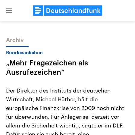
Close
menu
Archiv
Themen
Bundesanleihen
„Mehr Fragezeichen als
Ausrufezeichen“
Der Direktor des Instituts der deutschen
Wirtschaft, Michael Hüther, hält die
Landtagswahl Sachsen-Anhalt
USA
europäische Finanzkrise von 2009 noch nicht
2026
Aktuelle Beiträge, Analys
Alle Informationen
Hintergründe
für überwunden. Für Anleger sei derzeit vor
Sachsen-Anhalt wählt am 6.
Wirtschaftlich und militäri
September 2026 einen neuen
gehören die Vereinigten S
allem die Sicherheit wichtig, sagte er im DLF.
Landtag. Seit 2021 wird das
den mächtigsten Ländern 
Dafür seien sie auch bereit, eine
Bundesland von einer Koalition aus
mit großem Einfluss auf d