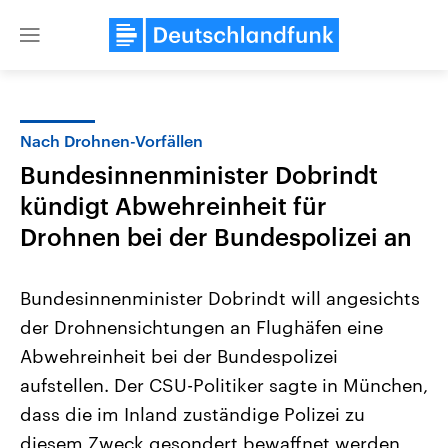
Close
menu
Nach Drohnen-Vorfällen
Themen
Bundesinnenminister Dobrindt
kündigt Abwehreinheit für
Drohnen bei der Bundespolizei an
Bundesinnenminister Dobrindt will angesichts
der Drohnensichtungen an Flughäfen eine
Landtagswahl Sachsen-Anhalt
USA
Abwehreinheit bei der Bundespolizei
2026
Aktuelle Beiträge, Analys
Alle Informationen
aufstellen. Der CSU-Politiker sagte in München,
Hintergründe
Sachsen-Anhalt wählt am 6.
Wirtschaftlich und militäri
dass die im Inland zuständige Polizei zu
September 2026 einen neuen
gehören die Vereinigten S
Landtag. Seit 2021 wird das
den mächtigsten Ländern 
diesem Zweck gesondert bewaffnet werden
Bundesland von einer Koalition aus
mit großem Einfluss auf d