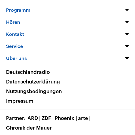
Programm
Programm
Hören
Alle Sendungen
Livestream
Kontakt
Die Nachrichten
Audios
Hörerservice
Service
Nachrichtenleicht
Podcasts
Social Media
FAQ
Über uns
Neue Beiträge auf dlf.de
Deutschlandfunk App
Newsletter
Deutschlandradio
Themen-Schwerpunkte
Nachrichten App
Deutschlandradio
Veranstaltungen
Presse
Frequenzen
Datenschutzerklärung
Musikliste
Ausbildung und Karriere
Nutzungsbedingungen
RSS
Transparenz
Impressum
Korrekturen
Barrierefreiheit
Partner
ARD
|
ZDF
|
Phoenix
|
arte
|
Chronik der Mauer