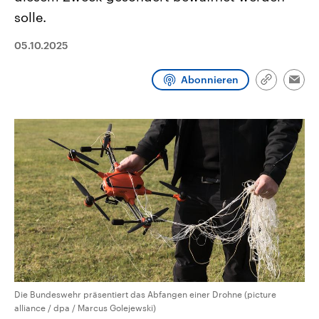
CDU, SPD und FDP regiert.-
aktuelle Weltgeschehen.
solle.
Umfragen, Prognosen,
Wahlprogramme, aktuelle Berichte
Sendungen
Programm
Podcasts
und Hintergründe zu den Parteien
05.10.2025
und Kandidaten der anstehenden
Wahl.
Audio-Archiv
Abonnieren
Link
Emai
kopieren/te
Die Bundeswehr präsentiert das Abfangen einer Drohne (picture
alliance / dpa / Marcus Golejewski)