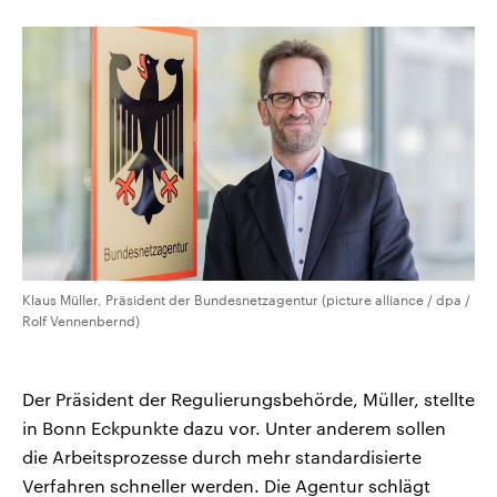
CDU, SPD und FDP regiert.-
aktuelle Weltgeschehen.
Umfragen, Prognosen,
Wahlprogramme, aktuelle Berichte
Sendungen
Programm
Podcasts
und Hintergründe zu den Parteien
und Kandidaten der anstehenden
Wahl.
Audio-Archiv
Klaus Müller, Präsident der Bundesnetzagentur (picture alliance / dpa /
Rolf Vennenbernd)
Der Präsident der Regulierungsbehörde, Müller, stellte
in Bonn Eckpunkte dazu vor. Unter anderem sollen
die Arbeitsprozesse durch mehr standardisierte
Verfahren schneller werden. Die Agentur schlägt