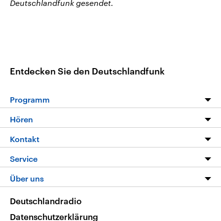
Deutschlandfunk gesendet.
Entdecken Sie den Deutschlandfunk
Programm
Programm
Hören
Alle Sendungen
Livestream
Kontakt
Die Nachrichten
Audios
Hörerservice
Service
Nachrichtenleicht
Podcasts
Social Media
FAQ
Über uns
Neue Beiträge auf dlf.de
Deutschlandfunk App
Newsletter
Deutschlandradio
Themen-Schwerpunkte
Nachrichten App
Deutschlandradio
Veranstaltungen
Presse
Frequenzen
Datenschutzerklärung