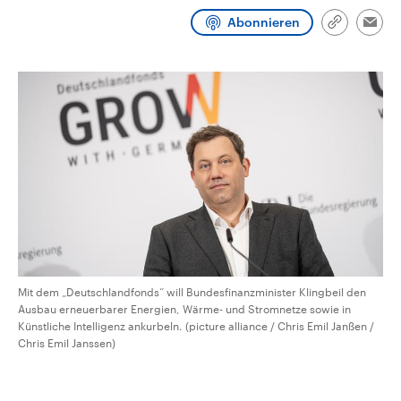
CDU, SPD und FDP regiert.-
aktuelle Weltgeschehen.
Abonnieren
Umfragen, Prognosen,
Link
Emai
Wahlprogramme, aktuelle Berichte
kopieren/te
Sendungen
Programm
Podcasts
und Hintergründe zu den Parteien
und Kandidaten der anstehenden
Wahl.
Audio-Archiv
Mit dem „Deutschlandfonds“ will Bundesfinanzminister Klingbeil den
Ausbau erneuerbarer Energien, Wärme- und Stromnetze sowie in
Künstliche Intelligenz ankurbeln. (picture alliance / Chris Emil Janßen /
Chris Emil Janssen)