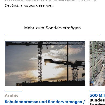
Deutschlandfunk gesendet.
Mehr zum Sondervermögen
Archiv
500 Mil
Bundesr
Schuldenbremse und Sondervermögen
Sonder