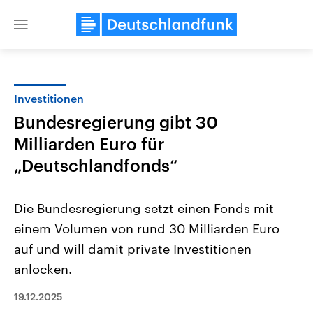
Close
menu
Investitionen
Themen
Bundesregierung gibt 30
Milliarden Euro für
„Deutschlandfonds“
Die Bundesregierung setzt einen Fonds mit
einem Volumen von rund 30 Milliarden Euro
Landtagswahl Sachsen-Anhalt
USA
auf und will damit private Investitionen
2026
Aktuelle Beiträge, Analys
Alle Informationen
anlocken.
Hintergründe
Sachsen-Anhalt wählt am 6.
Wirtschaftlich und militäri
September 2026 einen neuen
gehören die Vereinigten S
19.12.2025
Landtag. Seit 2021 wird das
den mächtigsten Ländern 
Bundesland von einer Koalition aus
mit großem Einfluss auf d