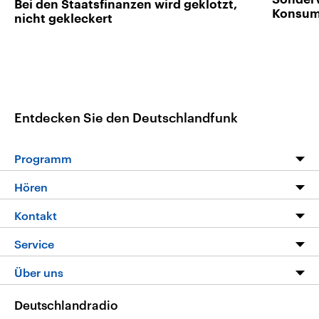
Bei den Staatsfinanzen wird geklotzt,
Konsum
nicht gekleckert
Entdecken Sie den Deutschlandfunk
Programm
Programm
Hören
Alle Sendungen
Livestream
Kontakt
Die Nachrichten
Audios
Hörerservice
Service
Nachrichtenleicht
Podcasts
Social Media
FAQ
Über uns
Neue Beiträge auf dlf.de
Deutschlandfunk App
Newsletter
Deutschlandradio
Themen-Schwerpunkte
Nachrichten App
Deutschlandradio
Veranstaltungen