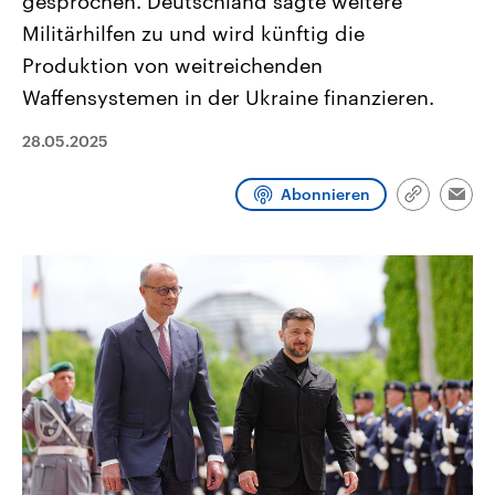
gesprochen. Deutschland sagte weitere
CDU, SPD und FDP regiert.-
aktuelle Weltgeschehen.
Militärhilfen zu und wird künftig die
Umfragen, Prognosen,
Wahlprogramme, aktuelle Berichte
Produktion von weitreichenden
Sendungen
Programm
Podcasts
und Hintergründe zu den Parteien
und Kandidaten der anstehenden
Waffensystemen in der Ukraine finanzieren.
Wahl.
Audio-Archiv
28.05.2025
Abonnieren
Link
Emai
kopieren/te