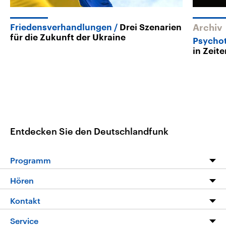
Friedensverhandlungen
Drei Szenarien
Archiv
für die Zukunft der Ukraine
Psycho
in Zeit
Entdecken Sie den Deutschlandfunk
Programm
Programm
Hören
Alle Sendungen
Livestream
Kontakt
Die Nachrichten
Audios
Hörerservice
Service
Nachrichtenleicht