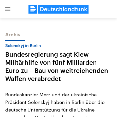
Close
menu
Archiv
Themen
Selenskyj in Berlin
Bundesregierung sagt Kiew
Militärhilfe von fünf Milliarden
Euro zu – Bau von weitreichenden
Waffen verabredet
Landtagswahl Sachsen-Anhalt
USA
Bundeskanzler Merz und der ukrainische
2026
Aktuelle Beiträge, Analys
Alle Informationen
Hintergründe
Präsident Selenskyj haben in Berlin über die
Sachsen-Anhalt wählt am 6.
Wirtschaftlich und militäri
September 2026 einen neuen
gehören die Vereinigten S
deutsche Unterstützung für die Ukraine
Landtag. Seit 2021 wird das
den mächtigsten Ländern 
Bundesland von einer Koalition aus
mit großem Einfluss auf d