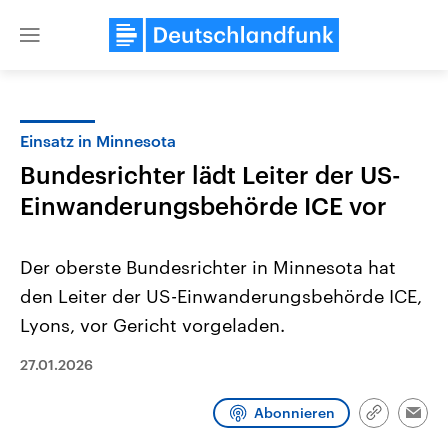
Close
menu
Einsatz in Minnesota
Themen
Bundesrichter lädt Leiter der US-
Einwanderungsbehörde ICE vor
Der oberste Bundesrichter in Minnesota hat
den Leiter der US-Einwanderungsbehörde ICE,
Lyons, vor Gericht vorgeladen.
Landtagswahl Sachsen-Anhalt
USA
27.01.2026
2026
Aktuelle Beiträge, Analys
Alle Informationen
Hintergründe
Sachsen-Anhalt wählt am 6.
Wirtschaftlich und militäri
September 2026 einen neuen
gehören die Vereinigten S
Abonnieren
Link
Emai
Landtag. Seit 2021 wird das
den mächtigsten Ländern 
kopieren/te
Bundesland von einer Koalition aus
mit großem Einfluss auf d