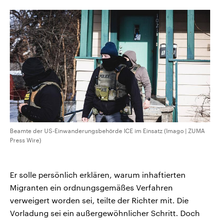
CDU, SPD und FDP regiert.-
aktuelle Weltgeschehen.
Umfragen, Prognosen,
Wahlprogramme, aktuelle Berichte
Sendungen
Programm
Podcasts
und Hintergründe zu den Parteien
und Kandidaten der anstehenden
Wahl.
Audio-Archiv
Beamte der US-Einwanderungsbehörde ICE im Einsatz (Imago | ZUMA
Press Wire)
Er solle persönlich erklären, warum inhaftierten
Migranten ein ordnungsgemäßes Verfahren
verweigert worden sei, teilte der Richter mit. Die
Vorladung sei ein außergewöhnlicher Schritt. Doch