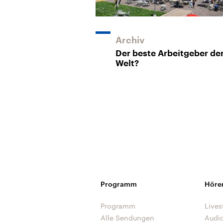
Archiv
Der beste Arbeitgeber de
Welt?
Programm
Höre
Programm
Lives
Alle Sendungen
Audi