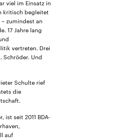
 viel im Einsatz in
kritisch begleitet
n – zumindest an
. 17 Jahre lang
 und
tik vertreten. Drei
l. Schröder. Und
ter Schulte rief
tets die
tschaft.
 ist seit 2011 BDA-
erhaven,
l auf