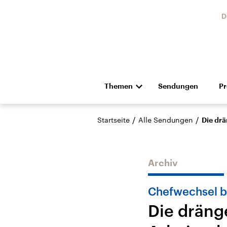
D
Themen
Sendungen
P
Die Nachrichten
Politik
/
/
Startseite
Alle Sendungen
Die dr
Hörspiel und Feature
Musik
Archiv
Chefwechsel b
Die drän
USA
Nahos
Aktuelle Beiträge,
Aktue