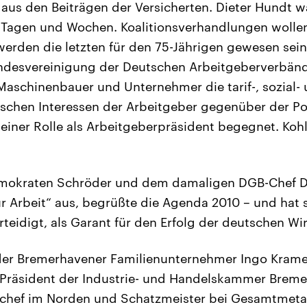
aus den Beiträgen der Versicherten. Dieter Hundt war
agen und Wochen. Koalitionsverhandlungen wollen 
erden die letzten für den 75-Jährigen gewesen sei
ndesvereinigung der Deutschen Arbeitgeberverbände
 Maschinenbauer und Unternehmer die tarif-, sozial-
ischen Interessen der Arbeitgeber gegenüber der Poli
 seiner Rolle als Arbeitgeberpräsident begegnet. Koh
mokraten Schröder und dem damaligen DGB-Chef Die
ür Arbeit“ aus, begrüßte die Agenda 2010 – und hat s
teidigt, als Garant für den Erfolg der deutschen Wir
der Bremerhavener Familienunternehmer Ingo Kramer,
t Präsident der Industrie- und Handelskammer Brem
rchef im Norden und Schatzmeister bei Gesamtmetal