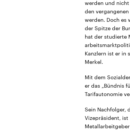
werden und nicht 
den vergangenen T
werden. Doch es w
der Spitze der Bu
hat der studierte
arbeitsmarktpolit
Kanzlern ist er in
Merkel.
Mit dem Sozialde
er das „Bündnis f
Tarifautonomie ver
Sein Nachfolger, 
Vizepräsident, is
Metallarbeitgebe