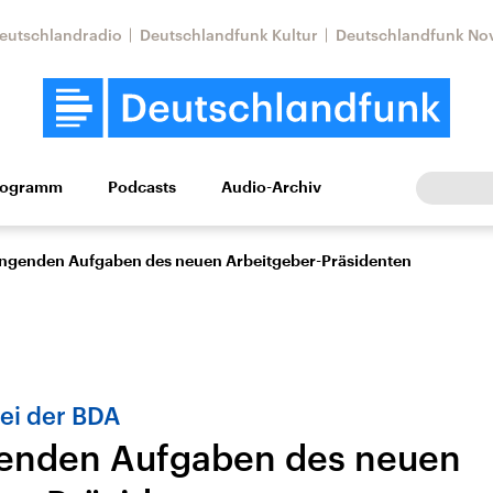
eutschlandradio
Deutschlandfunk Kultur
Deutschlandfunk No
rogramm
Podcasts
Audio-Archiv
Wirtschaft
Wissen
Kultur
Europa
Gesellschaf
ängenden Aufgaben des neuen Arbeitgeber-Präsidenten
ei der BDA
genden Aufgaben des neuen
tkonflikt
Iran
Faktenchecks
In unseren Faktenc
lle Lage und
Aktuelle Lage und