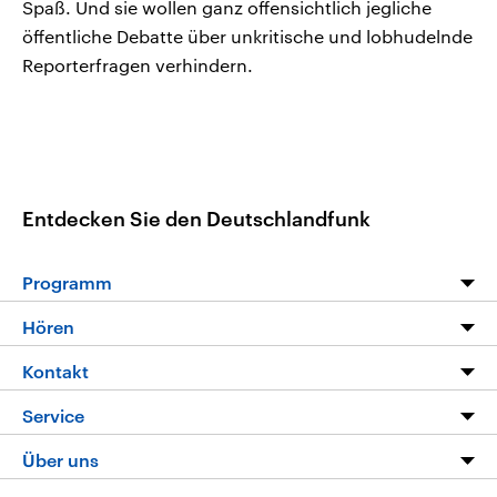
Spaß. Und sie wollen ganz offensichtlich jegliche
öffentliche Debatte über unkritische und lobhudelnde
Reporterfragen verhindern.
Entdecken Sie den Deutschlandfunk
Programm
Programm
Hören
Alle Sendungen
Livestream
Kontakt
Die Nachrichten
Audios
Hörerservice
Service
Nachrichtenleicht
Podcasts
Social Media
FAQ
Über uns
Neue Beiträge auf dlf.de
Deutschlandfunk App
Newsletter