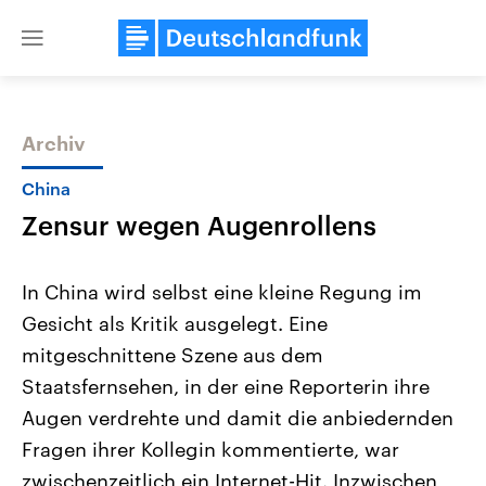
Close
menu
Archiv
Themen
China
Zensur wegen Augenrollens
In China wird selbst eine kleine Regung im
Gesicht als Kritik ausgelegt. Eine
mitgeschnittene Szene aus dem
Landtagswahl Sachsen-Anhalt
USA
Staatsfernsehen, in der eine Reporterin ihre
2026
Aktuelle Beiträge, Analys
Alle Informationen
Augen verdrehte und damit die anbiedernden
Hintergründe
Sachsen-Anhalt wählt am 6.
Wirtschaftlich und militäri
Fragen ihrer Kollegin kommentierte, war
September 2026 einen neuen
gehören die Vereinigten S
Landtag. Seit 2021 wird das
den mächtigsten Ländern 
zwischenzeitlich ein Internet-Hit. Inzwischen
Bundesland von einer Koalition aus
mit großem Einfluss auf d