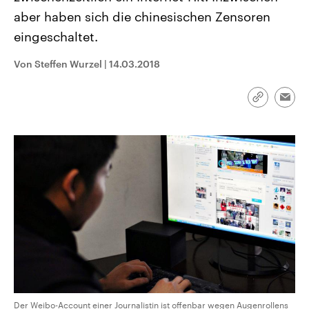
CDU, SPD und FDP regiert.-
aktuelle Weltgeschehen.
aber haben sich die chinesischen Zensoren
Umfragen, Prognosen,
Wahlprogramme, aktuelle Berichte
eingeschaltet.
Sendungen
Programm
Podcasts
und Hintergründe zu den Parteien
und Kandidaten der anstehenden
Wahl.
Von Steffen Wurzel
|
14.03.2018
Audio-Archiv
Link
Emai
kopieren/te
Der Weibo-Account einer Journalistin ist offenbar wegen Augenrollens