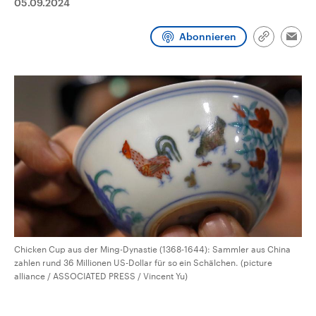
05.09.2024
CDU, SPD und FDP regiert.-
aktuelle Weltgeschehen.
Umfragen, Prognosen,
Wahlprogramme, aktuelle Berichte
Abonnieren
Sendungen
Programm
Podcasts
Link
und Hintergründe zu den Parteien
Emai
kopieren/te
und Kandidaten der anstehenden
Wahl.
Audio-Archiv
Chicken Cup aus der Ming-Dynastie (1368-1644): Sammler aus China
zahlen rund 36 Millionen US-Dollar für so ein Schälchen. (picture
alliance / ASSOCIATED PRESS / Vincent Yu)