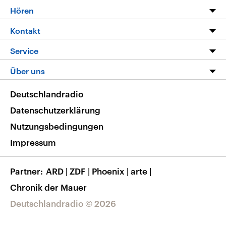
Programm
Hören
Alle Sendungen
Livestream
Kontakt
Die Nachrichten
Audios
Hörerservice
Service
Nachrichtenleicht
Podcasts
Social Media
FAQ
Über uns
Neue Beiträge auf dlf.de
Deutschlandfunk App
Newsletter
Deutschlandradio
Themen-Schwerpunkte
Nachrichten App
Deutschlandradio
Veranstaltungen
Presse
Frequenzen
Datenschutzerklärung
Musikliste
Ausbildung und Karriere
Nutzungsbedingungen
RSS
Transparenz
Impressum
Korrekturen
Barrierefreiheit
Partner
ARD
|
ZDF
|
Phoenix
|
arte
|
Chronik der Mauer
Deutschlandradio © 2026