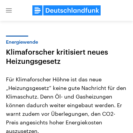
Close
menu
Energiewende
Themen
Klimaforscher kritisiert neues
Heizungsgesetz
Für Klimaforscher Höhne ist das neue
„Heizungsgesetz“ keine gute Nachricht für den
Klimaschutz. Denn Öl- und Gasheizungen
Landtagswahl Sachsen-Anhalt
USA
können dadurch weiter eingebaut werden. Er
2026
Aktuelle Beiträge, Analys
warnt zudem vor Überlegungen, den CO2-
Alle Informationen
Hintergründe
Sachsen-Anhalt wählt am 6.
Wirtschaftlich und militäri
Preis angesichts hoher Energiekosten
September 2026 einen neuen
gehören die Vereinigten S
Landtag. Seit 2021 wird das
den mächtigsten Ländern 
auszusetzen.
Bundesland von einer Koalition aus
mit großem Einfluss auf d