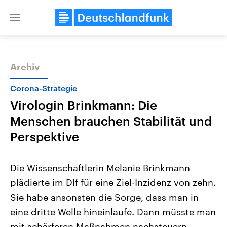
Close
menu
Archiv
Themen
Corona-Strategie
Virologin Brinkmann: Die
Menschen brauchen Stabilität und
Perspektive
Die Wissenschaftlerin Melanie Brinkmann
Landtagswahl Sachsen-Anhalt
USA
plädierte im Dlf für eine Ziel-Inzidenz von zehn.
2026
Aktuelle Beiträge, Analys
Alle Informationen
Hintergründe
Sie habe ansonsten die Sorge, dass man in
Sachsen-Anhalt wählt am 6.
Wirtschaftlich und militäri
September 2026 einen neuen
gehören die Vereinigten S
eine dritte Welle hineinlaufe. Dann müsste man
Landtag. Seit 2021 wird das
den mächtigsten Ländern 
Bundesland von einer Koalition aus
mit schärferen Maßnahmen nachsteuern.
mit großem Einfluss auf d