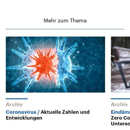
Mehr zum Thema
Archiv
Archiv
Coronavirus
Aktuelle Zahlen und
Eindäm
Entwicklungen
Zero Co
Unters