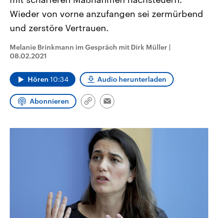
CDU, SPD und FDP regiert.-
aktuelle Weltgeschehen.
Wieder von vorne anzufangen sei zermürbend
Umfragen, Prognosen,
Wahlprogramme, aktuelle Berichte
und zerstöre Vertrauen.
Sendungen
Programm
Podcasts
und Hintergründe zu den Parteien
und Kandidaten der anstehenden
Wahl.
Melanie Brinkmann im Gespräch mit Dirk Müller
|
Audio-Archiv
08.02.2021
Hören
10:34
Audio herunterladen
Abonnieren
Link
Email
kopieren/teilen