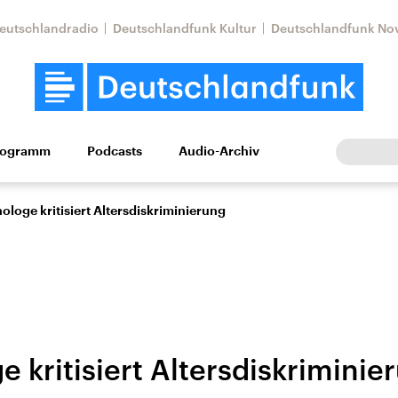
eutschlandradio
Deutschlandfunk Kultur
Deutschlandfunk No
rogramm
Podcasts
Audio-Archiv
Wirtschaft
Wissen
Kultur
Europa
Gesellschaf
ologe kritisiert Altersdiskriminierung
 kritisiert Altersdiskriminie
Nahostkonflikt
Iran
le Beiträge,
Aktuelle Lage und
Aktuelle Lage und