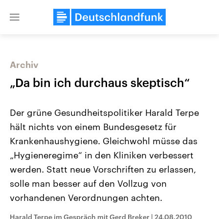
Close
menu
Archiv
Themen
„Da bin ich durchaus skeptisch“
Der grüne Gesundheitspolitiker Harald Terpe
hält nichts von einem Bundesgesetz für
Krankenhaushygiene. Gleichwohl müsse das
„Hygieneregime“ in den Kliniken verbessert
werden. Statt neue Vorschriften zu erlassen,
Landtagswahl Sachsen-Anhalt
USA
2026
Aktuelle Beiträge, Analys
solle man besser auf den Vollzug von
Alle Informationen
Hintergründe
Sachsen-Anhalt wählt am 6.
Wirtschaftlich und militäri
vorhandenen Verordnungen achten.
September 2026 einen neuen
gehören die Vereinigten S
Landtag. Seit 2021 wird das
den mächtigsten Ländern 
Harald Terpe im Gespräch mit Gerd Breker
|
24.08.2010
Bundesland von einer Koalition aus
mit großem Einfluss auf d