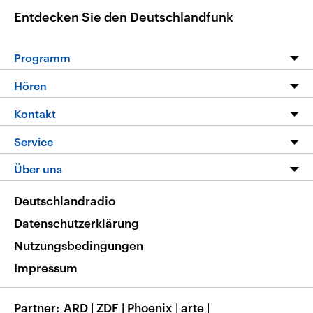
Entdecken Sie den Deutschlandfunk
Programm
Programm
Hören
Alle Sendungen
Livestream
Kontakt
Die Nachrichten
Audios
Hörerservice
Service
Nachrichtenleicht
Podcasts
Social Media
FAQ
Über uns
Neue Beiträge auf dlf.de
Deutschlandfunk App
Newsletter
Deutschlandradio
Themen-Schwerpunkte
Nachrichten App
Deutschlandradio
Veranstaltungen
Presse
Frequenzen
Datenschutzerklärung
Musikliste
Ausbildung und Karriere
Nutzungsbedingungen
RSS
Transparenz
Impressum
Korrekturen
Barrierefreiheit
Partner
ARD
|
ZDF
|
Phoenix
|
arte
|