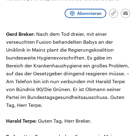
CDU, SPD und FDP regiert.-
aktuelle Weltgeschehen.
Umfragen, Prognosen,
Abonnieren
Wahlprogramme, aktuelle Berichte
Link
Emai
Sendungen
Programm
Podcasts
und Hintergründe zu den Parteien
kopieren/te
und Kandidaten der anstehenden
Wahl.
Gerd Breker:
Audio-Archiv
Nach dem Tod dreier, mit einer
verseuchten Fusion behandelten Babys an der
Uniklinik in Mainz plant die Regierungskoalition
bundesweite Hygienevorschriften. Es gäbe im
Bereich der Krankenhaushygiene ein großes Problem,
auf das der Gesetzgeber dringend reagieren müsse. –
Am Telefon bin ich nun verbunden mit Harald Terpe
von Bündnis 90/Die Grünen. Er ist Obmann seiner
Partei im Bundestagsgesundheitsausschuss. Guten
Tag, Herr Terpe.
Harald Terpe:
Guten Tag, Herr Breker.