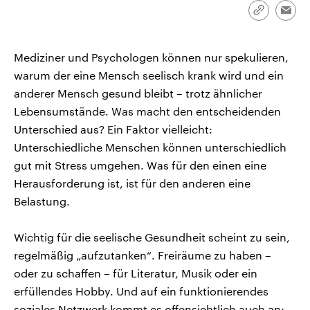
CDU, SPD und FDP regiert.-
aktuelle Weltgeschehen.
Link
Emai
Umfragen, Prognosen,
kopieren/te
Wahlprogramme, aktuelle Berichte
Sendungen
Programm
Podcasts
und Hintergründe zu den Parteien
und Kandidaten der anstehenden
Mediziner und Psychologen können nur spekulieren,
Wahl.
warum der eine Mensch seelisch krank wird und ein
Audio-Archiv
anderer Mensch gesund bleibt – trotz ähnlicher
Lebensumstände. Was macht den entscheidenden
Unterschied aus? Ein Faktor vielleicht:
Unterschiedliche Menschen können unterschiedlich
gut mit Stress umgehen. Was für den einen eine
Herausforderung ist, ist für den anderen eine
Belastung.
Wichtig für die seelische Gesundheit scheint zu sein,
regelmäßig „aufzutanken“. Freiräume zu haben –
oder zu schaffen – für Literatur, Musik oder ein
erfüllendes Hobby. Und auf ein funktionierendes
soziales Netzwerk kommt es offensichtlich auch an: