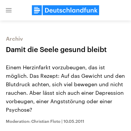
Close
menu
Archiv
Themen
Damit die Seele gesund bleibt
Einem Herzinfarkt vorzubeugen, das ist
möglich. Das Rezept: Auf das Gewicht und den
Blutdruck achten, sich viel bewegen und nicht
rauchen. Aber lässt sich auch einer Depression
vorbeugen, einer Angststörung oder einer
Landtagswahl Sachsen-Anhalt
USA
2026
Aktuelle Beiträge, Analys
Psychose?
Alle Informationen
Hintergründe
Sachsen-Anhalt wählt am 6.
Wirtschaftlich und militäri
September 2026 einen neuen
gehören die Vereinigten S
Moderation: Christian Floto
|
10.05.2011
Landtag. Seit 2021 wird das
den mächtigsten Ländern 
Bundesland von einer Koalition aus
mit großem Einfluss auf d