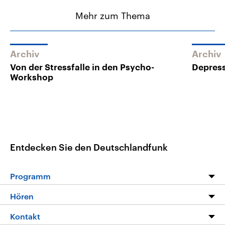
Mehr zum Thema
Archiv
Archiv
Von der Stressfalle in den Psycho-
Depress
Workshop
Entdecken Sie den Deutschlandfunk
Programm
Programm
Hören
Alle Sendungen
Livestream
Kontakt