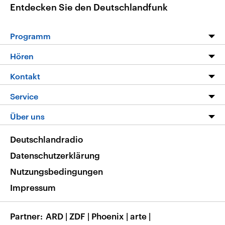
Entdecken Sie den Deutschlandfunk
Programm
Programm
Hören
Alle Sendungen
Livestream
Kontakt
Die Nachrichten
Audios
Hörerservice
Service
Nachrichtenleicht
Podcasts
Social Media
FAQ
Über uns
Neue Beiträge auf dlf.de
Deutschlandfunk App
Newsletter
Deutschlandradio
Themen-Schwerpunkte
Nachrichten App
Deutschlandradio
Veranstaltungen
Presse
Frequenzen
Datenschutzerklärung
Musikliste
Ausbildung und Karriere
Nutzungsbedingungen
RSS
Transparenz
Impressum
Korrekturen
Barrierefreiheit
Partner
ARD
|
ZDF
|
Phoenix
|
arte
|