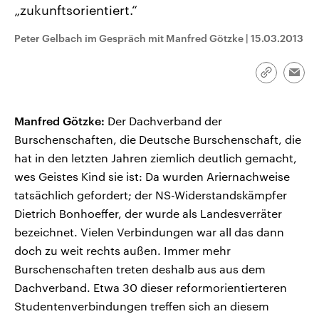
„zukunftsorientiert.“
aktuelle Weltgeschehen.
Diese wird wie die Hisboll
Libanon vom Iran unterstüt
Peter Gelbach im Gespräch mit Manfred Götzke
|
15.03.2013
Sendungen
Programm
Podcasts
Link
Audio-Archiv
Emai
kopieren/te
Manfred Götzke:
Der Dachverband der
Burschenschaften, die Deutsche Burschenschaft, die
hat in den letzten Jahren ziemlich deutlich gemacht,
wes Geistes Kind sie ist: Da wurden Ariernachweise
tatsächlich gefordert; der NS-Widerstandskämpfer
Dietrich Bonhoeffer, der wurde als Landesverräter
bezeichnet. Vielen Verbindungen war all das dann
doch zu weit rechts außen. Immer mehr
Burschenschaften treten deshalb aus aus dem
Dachverband. Etwa 30 dieser reformorientierteren
Studentenverbindungen treffen sich an diesem