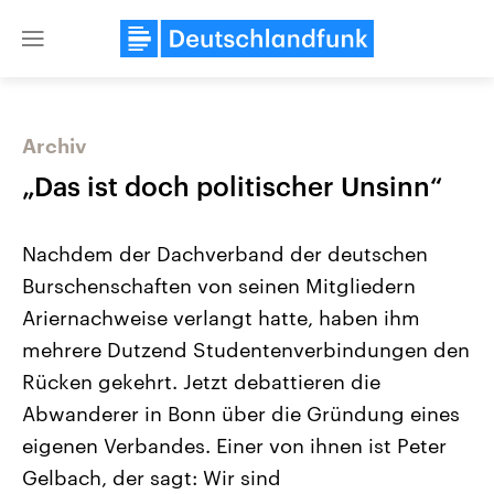
Close
menu
Archiv
Themen
„Das ist doch politischer Unsinn“
Nachdem der Dachverband der deutschen
Burschenschaften von seinen Mitgliedern
Ariernachweise verlangt hatte, haben ihm
mehrere Dutzend Studentenverbindungen den
Rücken gekehrt. Jetzt debattieren die
USA
Nahostkonflikt
Aktuelle Beiträge, Analysen und
Aktuelle Lage und Hinter
Abwanderer in Bonn über die Gründung eines
Der Überfall der palästine
Hintergründe
Wirtschaftlich und militärisch
Terrororganisation Hamas
eigenen Verbandes. Einer von ihnen ist Peter
gehören die Vereinigten Staaten zu
Oktober 2023 auf Israel ha
den mächtigsten Ländern der Erde,
Region wieder die Gewalt 
Gelbach, der sagt: Wir sind
mit großem Einfluss auf das
Israel möchte die Hamas z