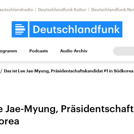
eutschlandradio
Deutschlandfunk Kultur
Deutschlandfunk No
rogramm
Podcasts
Audio-Archiv
Wirtschaft
Wissen
Kultur
Europa
Gesellschaf
/
Das ist Lee Jae-Myung, Präsidentschaftskandidat #1 in Südkorea
ee Jae-Myung, Präsidentschaf
korea
Nahostkonflikt
Iran
le Beiträge,
Aktuelle Lage und
Aktuelle Lage und