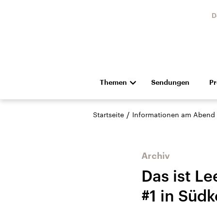
D
Themen
Sendungen
P
Die Nachrichten
Politik
/
Startseite
Informationen am Abend
Hörspiel und Feature
Musik
Archiv
Das ist L
#1 in Süd
Landtagswahl Sachsen-
USA
Anhalt 2026
Aktuel